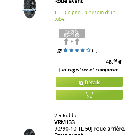
Roue avant
TT = Ce pneu a besoin d'un
tube
(1)
46
48,
€
enregistrer et comparer
Détails
VeeRubber
VRM133
90/90-10
TL
50J roue arrière,