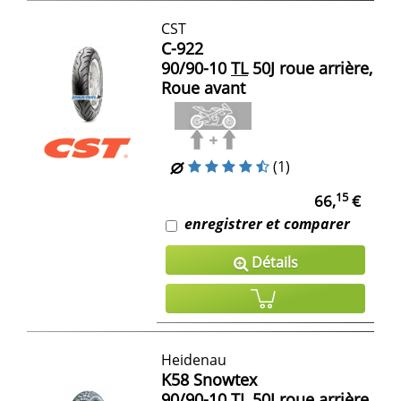
CST
C-922
90/90-10
TL
50J roue arrière,
Roue avant
(1)
15
66,
€
enregistrer et comparer
Détails
Heidenau
K58 Snowtex
90/90-10
TL
50J roue arrière,