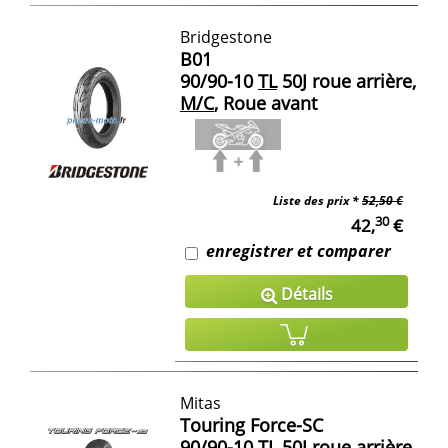
Bridgestone
B01
90/90-10
TL
50J roue arrière,
M/C
, Roue avant
Liste des prix *
52,50 €
30
42,
€
enregistrer et comparer
Détails
Mitas
Touring Force-SC
90/90-10
TL
50J roue arrière,