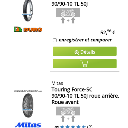
90/90-10
TL
50J
56
52,
€
enregistrer et comparer
Détails
Mitas
Touring Force-SC
90/90-10
TL
50J roue arrière,
Roue avant
(2)