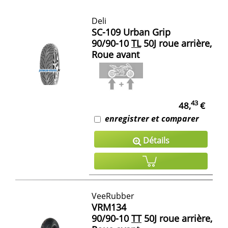
Deli
SC-109 Urban Grip
90/90-10
TL
50J roue arrière,
Roue avant
43
48,
€
enregistrer et comparer
Détails
VeeRubber
VRM134
90/90-10
TT
50J roue arrière,