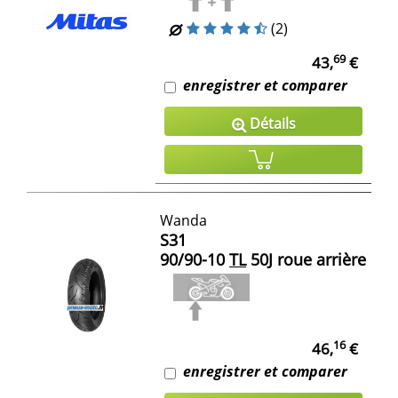
(2)
69
43,
€
enregistrer et comparer
Détails
Wanda
S31
90/90-10
TL
50J roue arrière
16
46,
€
enregistrer et comparer