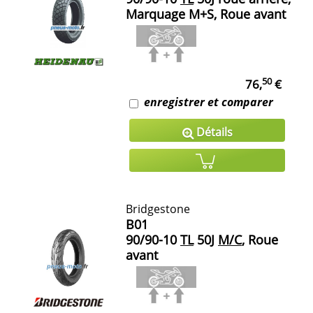
Marquage M+S, Roue avant
50
76,
€
enregistrer et comparer
Détails
Bridgestone
B01
90/90-10
TL
50J
M/C
, Roue
avant