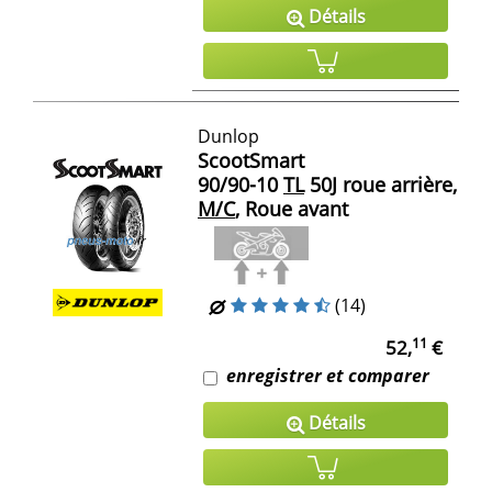
Détails
Dunlop
ScootSmart
90/90-10
TL
50J roue arrière,
M/C
, Roue avant
(14)
11
52,
€
enregistrer et comparer
Détails