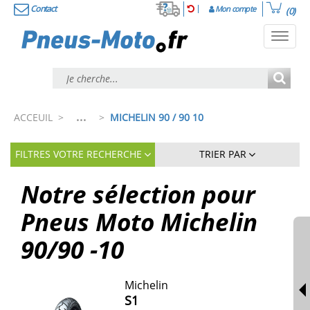
Contact
Mon compte
(0)
Toggl
navig
...
ACCEUIL
>
>
MICHELIN 90 / 90 10
FILTRES VOTRE RECHERCHE
TRIER PAR
Notre sélection pour
Pneus Moto Michelin
90/90 -10
Michelin
S1