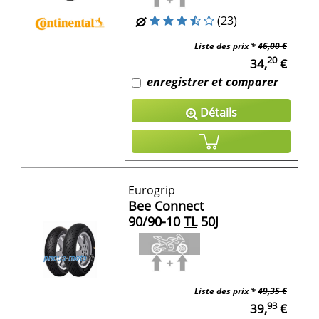
(23)
Liste des prix *
46,00 €
20
34,
€
enregistrer et comparer
Détails
Eurogrip
Bee Connect
90/90-10
TL
50J
Liste des prix *
49,35 €
93
39,
€