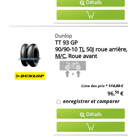
Détails
Dunlop
TT 93 GP
90/90-10
TL
50J roue arrière,
M/C
, Roue avant
Liste des prix *
114,00 €
56
96,
€
enregistrer et comparer
Détails