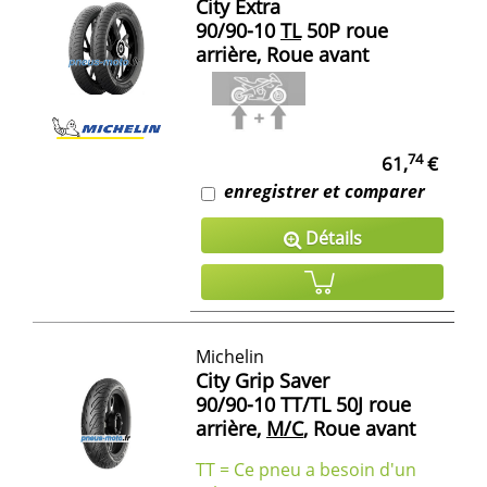
City Extra
90/90-10
TL
50P roue
arrière, Roue avant
74
61,
€
enregistrer et comparer
Détails
Michelin
City Grip Saver
90/90-10 TT/TL 50J roue
arrière,
M/C
, Roue avant
TT = Ce pneu a besoin d'un