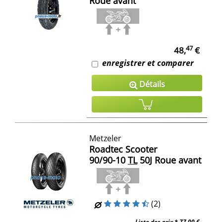
Roue avant
47
48,
€
enregistrer et comparer
Détails
Metzeler
Roadtec Scooter
90/90-10
TL
50J Roue avant
(2)
Liste des prix *
77,00 €