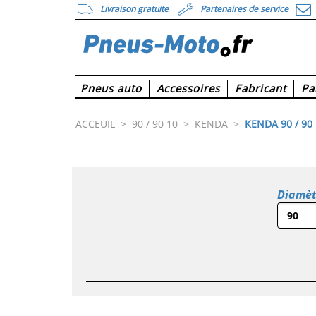
Livraison gratuite
Partenaires de service
Pneus auto
Accessoires
Fabricant
Pa
ACCEUIL
>
90 / 90 10
>
KENDA
>
KENDA 90 / 90
Diamèt