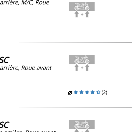
arrière,
M/C
, Roue
-SC
arrière, Roue avant
(2)
-SC