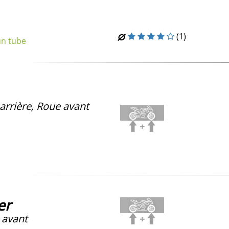
(1)
un tube
arrière, Roue avant
er
 avant