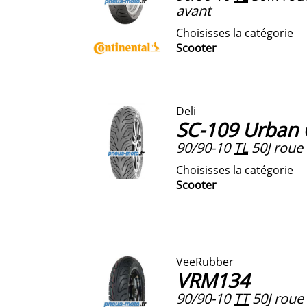
avant
Choisisses la catégorie
Scooter
Deli
SC-109 Urban 
90/90-10
TL
50J roue 
Choisisses la catégorie
Scooter
VeeRubber
VRM134
90/90-10
TT
50J roue 