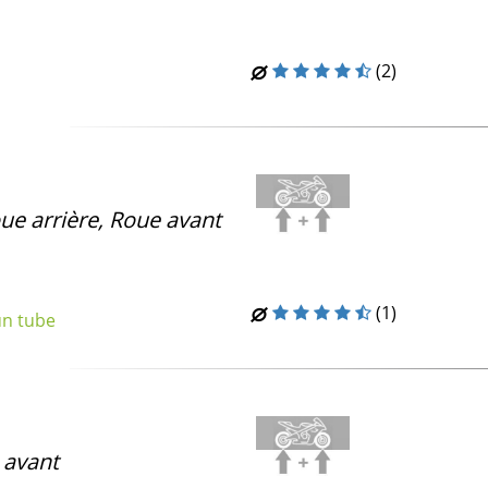
(2)
oue arrière, Roue avant
(1)
un tube
 avant