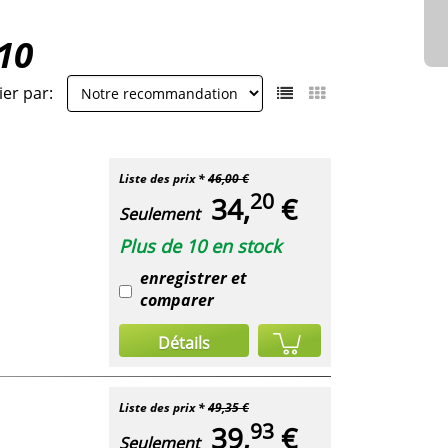
10
ier par:
Liste des prix *
46,00 €
20
34,
€
Seulement
Plus de 10 en stock
enregistrer et
comparer
Détails
Liste des prix *
49,35 €
93
39,
€
Seulement