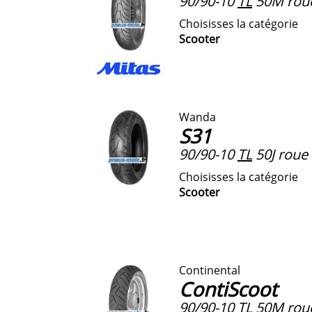
90/90-10
TL
50M roue
Choisisses la catégorie
Scooter
Wanda
S31
90/90-10
TL
50J roue 
Choisisses la catégorie
Scooter
Continental
ContiScoot
90/90-10
TL
50M roue