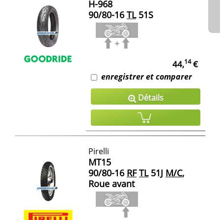
H-968
90/80-16
TL
51S
14
44,
€
enregistrer et comparer
Détails
Pirelli
MT15
90/80-16
RF
TL
51J
M/C
,
Roue avant