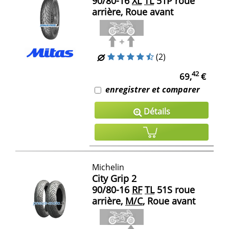
90/80-16
XL
TL
51P roue
arrière, Roue avant
(2)
42
69,
€
enregistrer et comparer
Détails
Michelin
City Grip 2
90/80-16
RF
TL
51S roue
arrière,
M/C
, Roue avant