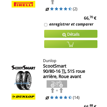
(2)
70
66,
€
enregistrer et comparer
Détails
Dunlop
ScootSmart
90/80-16
TL
51S roue
arrière, Roue avant
(14)
88
66,
€