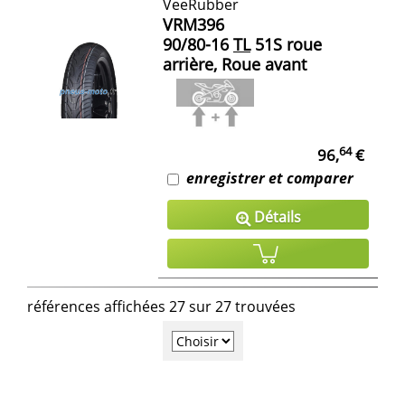
VeeRubber
VRM396
90/80-16
TL
51S roue
arrière, Roue avant
64
96,
€
enregistrer et comparer
Détails
références affichées 27 sur 27 trouvées