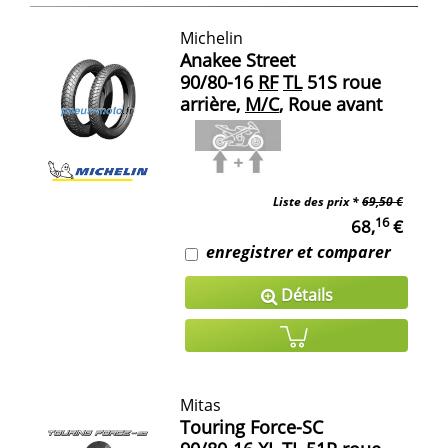
Michelin
Anakee Street
90/80-16
RF
TL
51S roue
arrière,
M/C
, Roue avant
Liste des prix *
69,50 €
16
68,
€
enregistrer et comparer
Détails
Mitas
Touring Force-SC