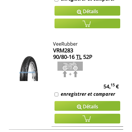
Détails
VeeRubber
VRM283
90/80-16
TL
52P
15
54,
€
enregistrer et comparer
Détails