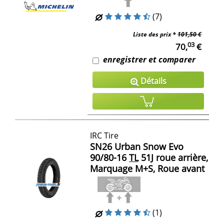
(7)
Liste des prix *
101,50 €
03
70,
€
enregistrer et comparer
Détails
IRC Tire
SN26 Urban Snow Evo
90/80-16
TL
51J roue arrière,
Marquage M+S, Roue avant
(1)