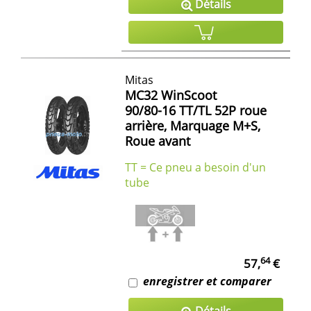
Détails
Mitas
MC32 WinScoot
90/80-16 TT/TL 52P roue
arrière, Marquage M+S,
Roue avant
TT = Ce pneu a besoin d'un
tube
64
57,
€
enregistrer et comparer