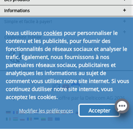
Informations
Simple et facile à payer!
Nous utilisons
cookies
pour personnaliser le
Conformité Triman
contenu et les publicités, pour fournir des
fonctionnalités de réseaux sociaux et analyser le
trafic. Egalement, nous fournissons à nos
Cliquez ici pour en savoir plus.
partenaires réseaux sociaux, publicitaires et
analytiques les informations au sujet de
comment vous utilisez notre site internet. Si vous
continuez dutiliser notre site internet, vous
acceptez les cookies.
© pneus-moto.fr - une offre par la Delticom AG 2026
Accepter
Modifier les préférences