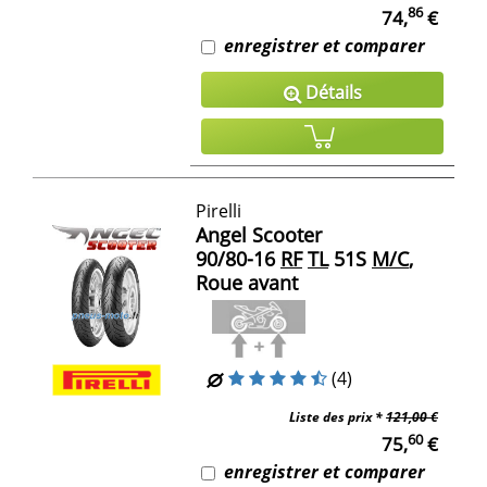
86
74,
€
enregistrer et comparer
Détails
Pirelli
Angel Scooter
90/80-16
RF
TL
51S
M/C
,
Roue avant
(4)
Liste des prix *
121,00 €
60
75,
€
enregistrer et comparer