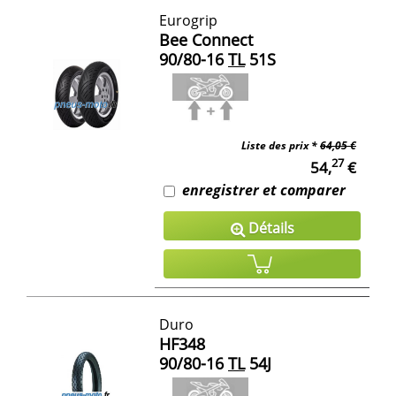
Eurogrip
Bee Connect
90/80-16
TL
51S
Liste des prix *
64,05 €
27
54,
€
enregistrer et comparer
Détails
Duro
HF348
90/80-16
TL
54J