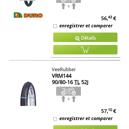
43
56,
€
enregistrer et comparer
Détails
VeeRubber
VRM144
90/80-16
TL
52J
10
57,
€
enregistrer et comparer