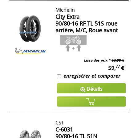
Michelin
City Extra
90/80-16
RF
TL
51S roue
arrière,
M/C
, Roue avant
Liste des prix *
62,00 €
77
59,
€
enregistrer et comparer
Détails
CST
C-6031
90/80-16
TL
51N