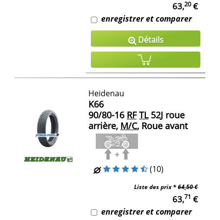
20
63,
€
enregistrer et comparer
Détails
Heidenau
K66
90/80-16
RF
TL
52J roue
arrière,
M/C
, Roue avant
(10)
Liste des prix *
64,50 €
71
63,
€
enregistrer et comparer