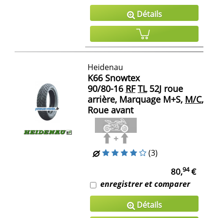
Détails
Heidenau
K66 Snowtex
90/80-16
RF
TL
52J roue
arrière, Marquage M+S,
M/C
,
Roue avant
(3)
94
80,
€
enregistrer et comparer
Détails