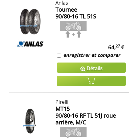
Anlas
Tournee
90/80-16
TL
51S
27
64,
€
enregistrer et comparer
Détails
Pirelli
MT15
90/80-16
RF
TL
51J roue
arrière,
M/C