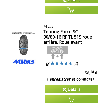
Détails
Mitas
Touring Force-SC
90/80-16
RF
TL
51S roue
arrière, Roue avant
(2)
48
58,
€
enregistrer et comparer
Détails