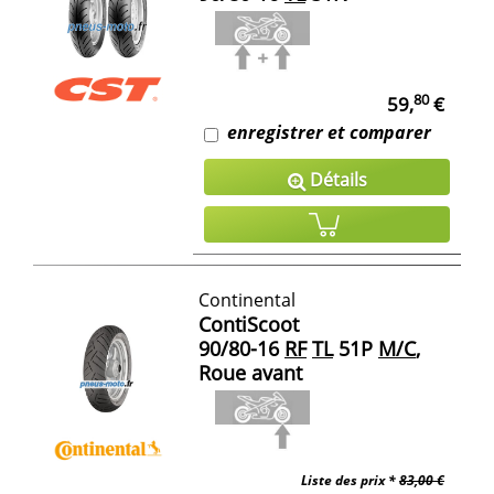
80
59,
€
enregistrer et comparer
Détails
Continental
ContiScoot
90/80-16
RF
TL
51P
M/C
,
Roue avant
Liste des prix *
83,00 €