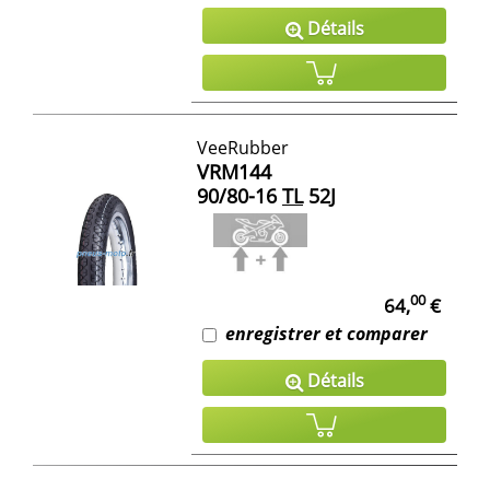
Détails
VeeRubber
VRM144
90/80-16
TL
52J
00
64,
€
enregistrer et comparer
Détails