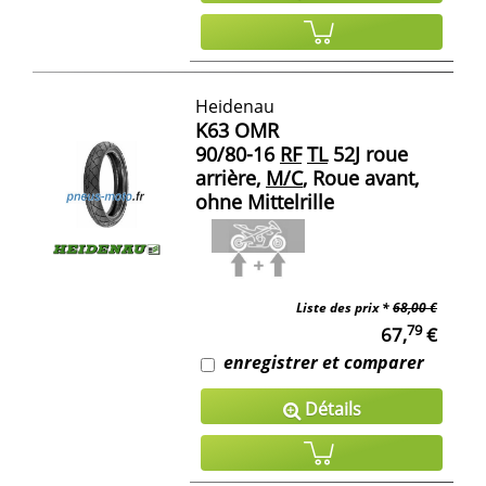
Heidenau
K63 OMR
90/80-16
RF
TL
52J roue
arrière,
M/C
, Roue avant,
ohne Mittelrille
Liste des prix *
68,00 €
79
67,
€
enregistrer et comparer
Détails