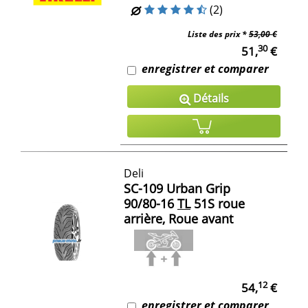
(2)
Liste des prix *
53,00 €
30
51,
€
enregistrer et comparer
Détails
Deli
SC-109 Urban Grip
90/80-16
TL
51S roue
arrière, Roue avant
12
54,
€
enregistrer et comparer