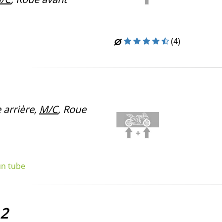
(4)
arrière,
M/C
, Roue
un tube
 2