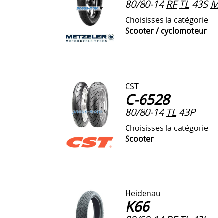
80/80-14
RF
TL
43S
M
Choisisses la catégorie
Scooter / cyclomoteur
CST
C-6528
80/80-14
TL
43P
Choisisses la catégorie
Scooter
Heidenau
K66