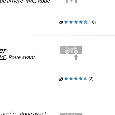
ue arrière,
M/C
, Roue
(10)
er
/C
, Roue avant
(2)
arrière, Roue avant