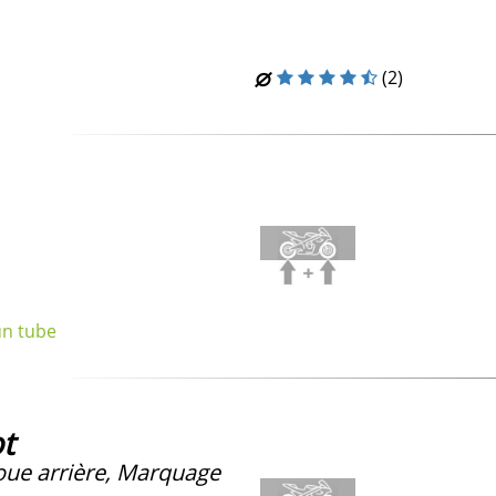
(2)
un tube
t
oue arrière, Marquage