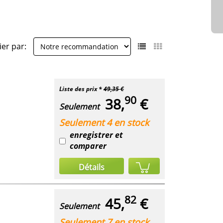
ier par:
Liste des prix *
49,35 €
90
38,
€
Seulement
Seulement 4 en stock
enregistrer et
comparer
Détails
82
45,
€
Seulement
Seulement 7 en stock