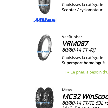
Choisisses la catégorie
Scooter / cyclomoteur
VeeRubber
VRM087
80/80-14
TT
43J
Choisisses la catégorie
Supersport homologué
TT = Ce pneu a besoin d'
Mitas
MC32 WinScoo
80/80-14 TT/TL 53L r