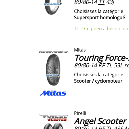
80/80-14
TT
43J
Choisisses la catégorie
Supersport homologué
TT = Ce pneu a besoin d'
Mitas
Touring Force
80/80-14
RF
TL
53L ro
Choisisses la catégorie
Scooter / cyclomoteur
Pirelli
Angel Scooter
80/80-14
RF
TL
43S
M