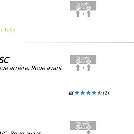
un tube
-SC
ue arrière, Roue avant
(2)
/C
, Roue avant