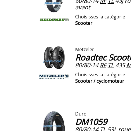
80/80-14
RF
TL
43J ro
avant
Choisisses la catégorie
Scooter
Metzeler
Roadtec Scoot
80/80-14
RF
TL
43S
M
Choisisses la catégorie
Scooter / cyclomoteur
Duro
DM1059
80/80-14
TL
53L roue 