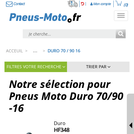
Contact
Mon compte
(0)
Toggl
navig
...
ACCEUIL
>
>
DURO 70 / 90 16
FILTRES VOTRE RECHERCHE
TRIER PAR
Notre sélection pour
Pneus Moto Duro 70/90
-16
Duro
HF348