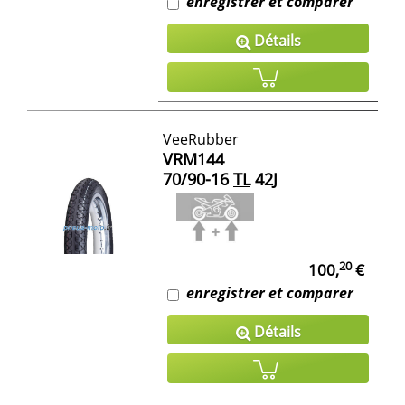
enregistrer et comparer
Détails
VeeRubber
VRM144
70/90-16
TL
42J
20
100,
€
enregistrer et comparer
Détails