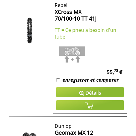
Rebel
XCross MX
70/100-10
TT
41J
TT = Ce pneu a besoin d'un
tube
73
55,
€
enregistrer et comparer
Détails
Dunlop
Geomax MX 12