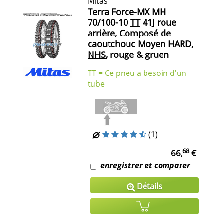
Mitas
Terra Force-MX MH
70/100-10
TT
41J roue
arrière, Composé de
caoutchouc Moyen HARD,
NHS
, rouge & gruen
TT = Ce pneu a besoin d'un
tube
(1)
68
66,
€
enregistrer et comparer
Détails