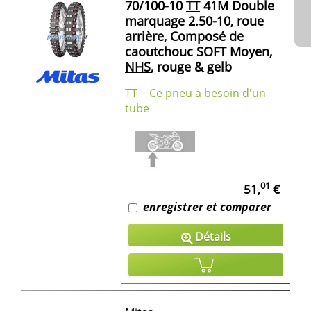
70/100-10
TT
41M Double
marquage 2.50-10, roue
arrière, Composé de
caoutchouc SOFT Moyen,
NHS
, rouge & gelb
TT = Ce pneu a besoin d'un
tube
01
51,
€
enregistrer et comparer
Détails