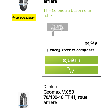
arrière
TT = Ce pneu a besoin d'un
tube
92
69,
€
enregistrer et comparer
Détails
Dunlop
Geomax MX 53
70/100-10
TT
41J roue
arrière