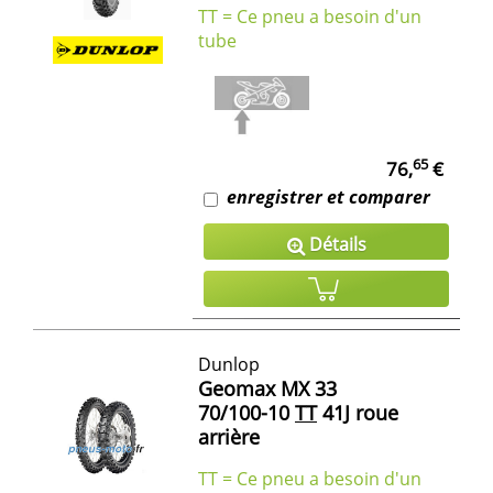
TT = Ce pneu a besoin d'un
tube
65
76,
€
enregistrer et comparer
Détails
Dunlop
Geomax MX 33
70/100-10
TT
41J roue
arrière
TT = Ce pneu a besoin d'un