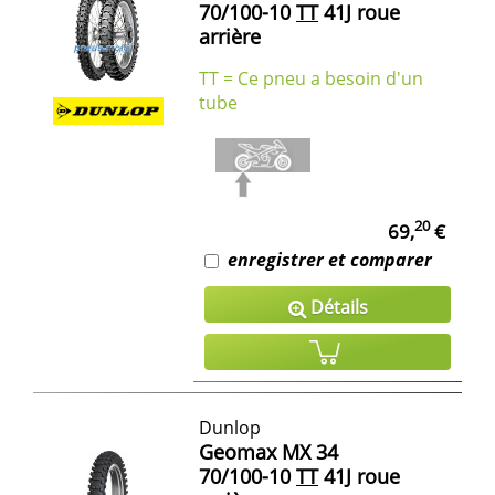
70/100-10
TT
41J roue
arrière
TT = Ce pneu a besoin d'un
tube
20
69,
€
enregistrer et comparer
Détails
Dunlop
Geomax MX 34
70/100-10
TT
41J roue