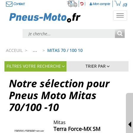
Contact
Mon compte
(0)
Toggl
navig
...
ACCEUIL
>
>
MITAS 70 / 100 10
FILTRES VOTRE RECHERCHE
TRIER PAR
Notre sélection pour
Pneus Moto Mitas
70/100 -10
Mitas
Terra Force-MX SM