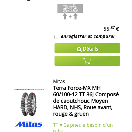
37
55,
€
enregistrer et comparer
Détails
Mitas
Terra Force-MX MH
60/100-12
TT
36J Composé
de caoutchouc Moyen
HARD,
NHS
, Roue avant,
rouge & gruen
TT = Ce pneu a besoin d'un
tube