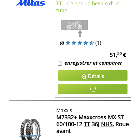
TT = Ce pneu a besoin d'un
tube
(1)
59
51,
€
enregistrer et comparer
Détails
Maxxis
M7332+ Maxxcross MX ST
60/100-12
TT
36J
NHS
, Roue
avant