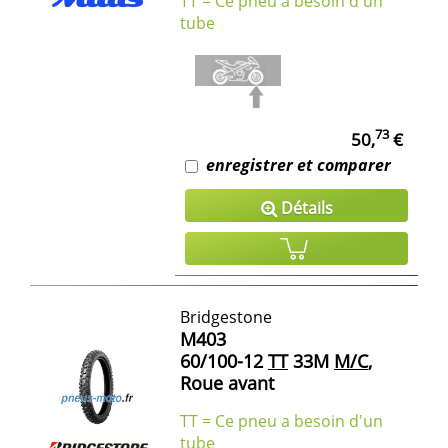
TT = Ce pneu a besoin d'un
tube
73
50,
€
enregistrer et comparer
Détails
Bridgestone
M403
60/100-12
TT
33M
M/C
,
Roue avant
TT = Ce pneu a besoin d'un
tube