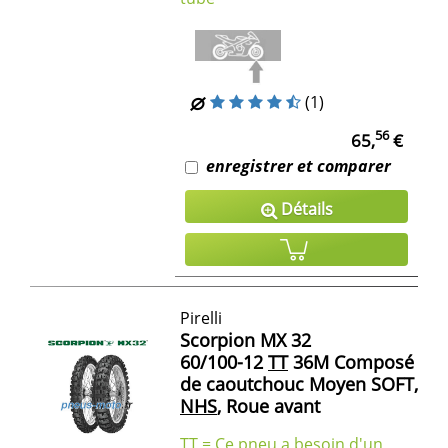
(1)
56
65,
€
enregistrer et comparer
Détails
Pirelli
Scorpion MX 32
60/100-12
TT
36M Composé
de caoutchouc Moyen SOFT,
NHS
, Roue avant
TT = Ce pneu a besoin d'un