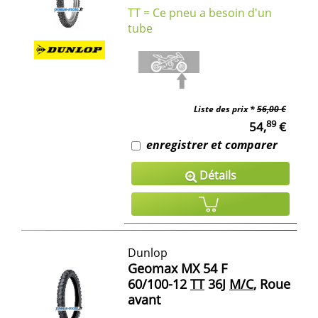
TT = Ce pneu a besoin d'un
tube
Liste des prix *
56,00 €
89
54,
€
enregistrer et comparer
Détails
Dunlop
Geomax MX 54 F
60/100-12
TT
36J
M/C
, Roue
avant