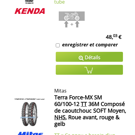
tube
03
48,
€
enregistrer et comparer
Détails
Mitas
Terra Force-MX SM
60/100-12
TT
36M Composé
de caoutchouc SOFT Moyen,
NHS
, Roue avant, rouge &
gelb