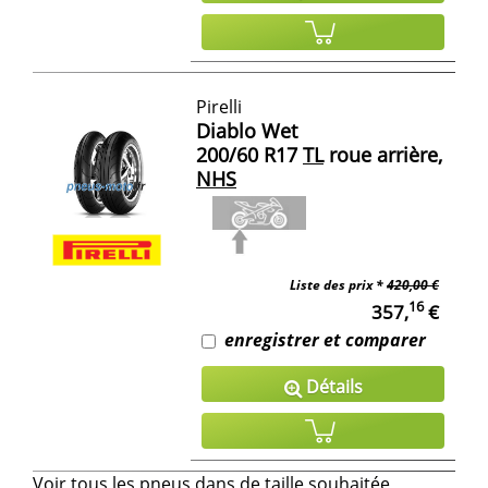
Pirelli
Diablo Wet
200/60 R17
TL
roue arrière,
NHS
Liste des prix *
420,00 €
16
357,
€
enregistrer et comparer
Détails
Voir tous les pneus dans de taille souhaitée