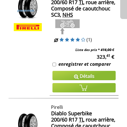
200/60 R17
TL
roue arrière,
Composé de caoutchouc
SC3,
NHS
(1)
Liste des prix *
416,00 €
41
323,
€
enregistrer et comparer
Détails
Pirelli
Diablo Superbike
200/60 R17
TL
roue arrière,
Composé de caoutchouc