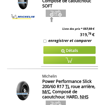
Composé de caoutchouc
SOFT
Liste des prix *
557,50 €
78
319,
€
enregistrer et comparer
Détails
Michelin
Power Performance Slick
200/60 R17
TL
roue arrière,
M/C
, Composé de
caoutchouc HARD,
NHS