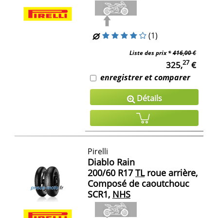
(1)
Liste des prix *
416,00 €
27
325,
€
enregistrer et comparer
Détails
Pirelli
Diablo Rain
200/60 R17
TL
roue arrière,
Composé de caoutchouc
SCR1,
NHS