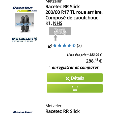
Metzeler
Racetec RR Slick
200/60 R17
TL
roue arrière,
Composé de caoutchouc
K1,
NHS
(2)
Liste des prix *
353,00 €
48
288,
€
enregistrer et comparer
Détails
Metzeler
Racetec RR Slick