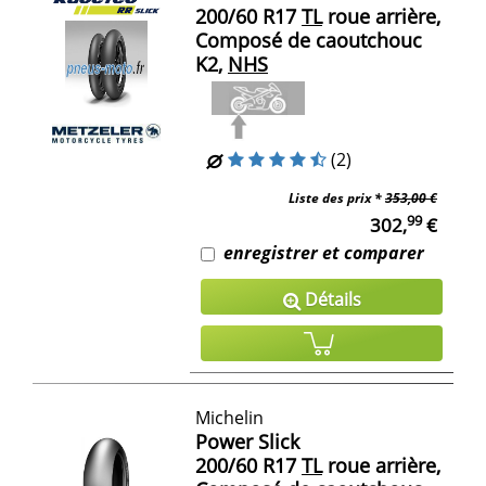
200/60 R17
TL
roue arrière,
Composé de caoutchouc
K2,
NHS
(2)
Liste des prix *
353,00 €
99
302,
€
enregistrer et comparer
Détails
Michelin
Power Slick
200/60 R17
TL
roue arrière,