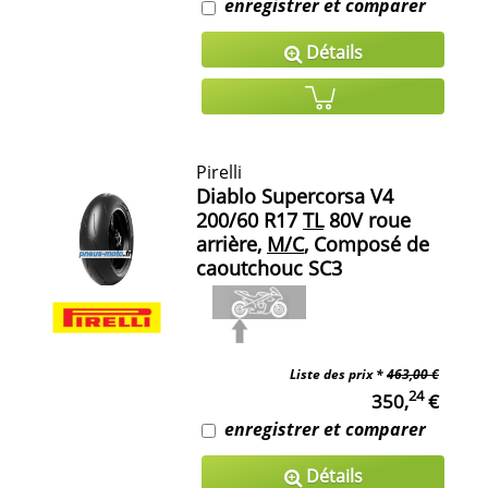
enregistrer et comparer
Détails
Pirelli
Diablo Supercorsa V4
200/60 R17
TL
80V roue
arrière,
M/C
, Composé de
caoutchouc SC3
Liste des prix *
463,00 €
24
350,
€
enregistrer et comparer
Détails