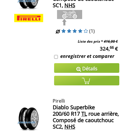
SC1,
NHS
(1)
Liste des prix *
416,00 €
66
324,
€
enregistrer et comparer
Détails
Pirelli
Diablo Superbike
200/60 R17
TL
roue arrière,
Composé de caoutchouc
SC2,
NHS