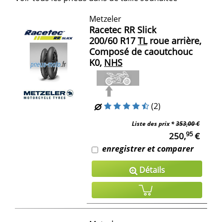
Metzeler
Racetec RR Slick
200/60 R17
TL
roue arrière,
Composé de caoutchouc
K0,
NHS
(2)
Liste des prix *
353,00 €
95
250,
€
enregistrer et comparer
Détails