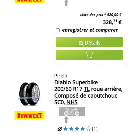
Liste des prix *
420,00 €
31
328,
€
enregistrer et comparer
Détails
Pirelli
Diablo Superbike
200/60 R17
TL
roue arrière,
Composé de caoutchouc
SC0,
NHS
(1)