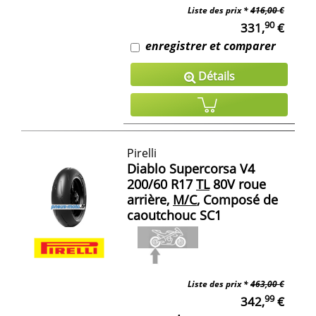
Liste des prix *
416,00 €
90
331,
€
enregistrer et comparer
Détails
Pirelli
Diablo Supercorsa V4
200/60 R17
TL
80V roue
arrière,
M/C
, Composé de
caoutchouc SC1
Liste des prix *
463,00 €
99
342,
€