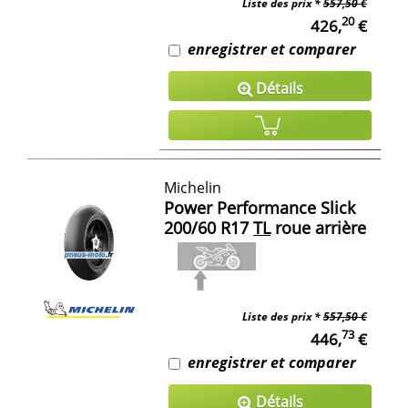
Liste des prix *
557,50 €
20
426,
€
enregistrer et comparer
Détails
Michelin
Power Performance Slick
200/60 R17
TL
roue arrière
Liste des prix *
557,50 €
73
446,
€
enregistrer et comparer
Détails