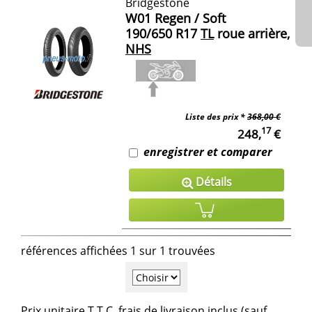
Bridgestone
W01 Regen / Soft
190/650 R17
TL
roue arrière,
NHS
Liste des prix *
368,00 €
17
248,
€
enregistrer et comparer
Détails
références affichées 1 sur 1 trouvées
Prix unitaire T.T.C, frais de livraison inclus (sauf