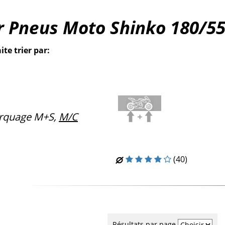
r Pneus Moto Shinko 180/55
ite trier par:
rquage M+S,
M/C
(40)
Résultats par page