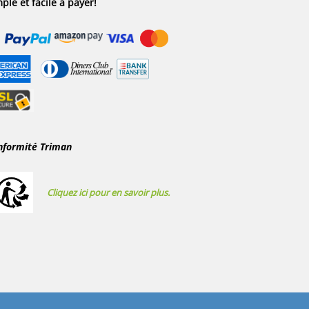
ple et facile à payer!
nformité Triman
Cliquez ici pour en savoir plus.