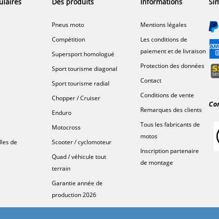
ulaires
Des produits
Informations
Sim
Pneus moto
Mentions légales
Compétition
Les conditions de
paiement et de livraison
Supersport homologué
Protection des données
Sport tourisme diagonal
Contact
Sport tourisme radial
Conditions de vente
Chopper / Cruiser
Co
Remarques des clients
Enduro
Tous les fabricants de
Motocross
motos
lles de
Scooter / cyclomoteur
Inscription partenaire
Quad / véhicule tout
de montage
terrain
Garantie année de
production 2026