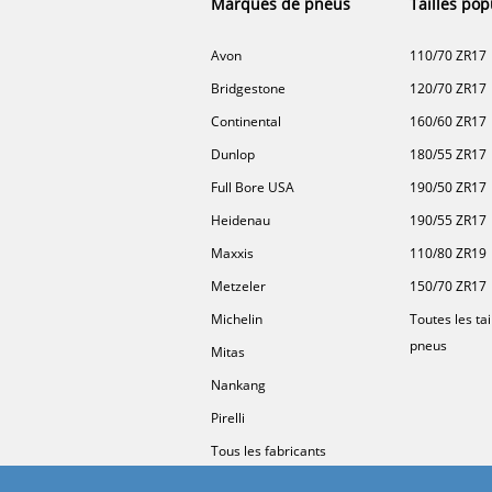
Marques de pneus
Tailles pop
Avon
110/70 ZR17
Bridgestone
120/70 ZR17
Continental
160/60 ZR17
Dunlop
180/55 ZR17
Full Bore USA
190/50 ZR17
Heidenau
190/55 ZR17
Maxxis
110/80 ZR19
Metzeler
150/70 ZR17
Michelin
Toutes les tai
pneus
Mitas
Nankang
Pirelli
Tous les fabricants