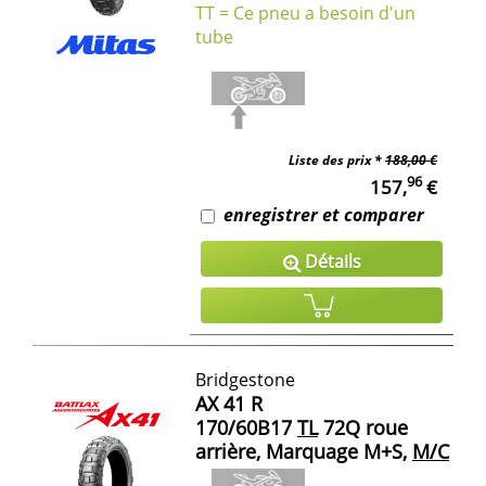
TT = Ce pneu a besoin d'un
tube
Liste des prix *
188,00 €
96
157,
€
enregistrer et comparer
Détails
Bridgestone
AX 41 R
170/60B17
TL
72Q roue
arrière, Marquage M+S,
M/C