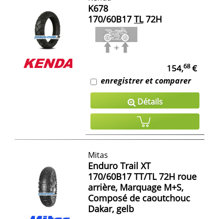
K678
170/60B17
TL
72H
68
154,
€
enregistrer et comparer
Détails
Mitas
Enduro Trail XT
170/60B17 TT/TL 72H roue
arrière, Marquage M+S,
Composé de caoutchouc
Dakar, gelb