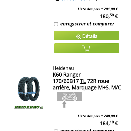
Liste des prix *
201,00 €
58
180,
€
enregistrer et comparer
Détails
Heidenau
K60 Ranger
170/60B17
TL
72R roue
arrière, Marquage M+S,
M/C
Liste des prix *
240,00 €
18
184,
€
enregistrer et comparer