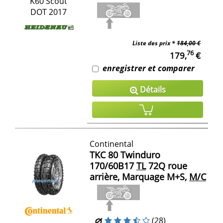
Liste des prix *
184,00 €
76
179,
€
enregistrer et comparer
Détails
Continental
TKC 80 Twinduro
170/60B17
TL
72Q roue
arrière, Marquage M+S,
M/C
(28)