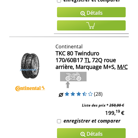
Détails
Continental
TKC 80 Twinduro
170/60B17
TL
72Q roue
arrière, Marquage M+S,
M/C
(28)
Liste des prix *
250,00 €
19
199,
€
enregistrer et comparer
Détails