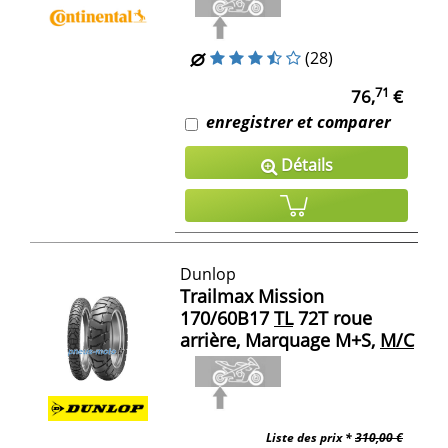
(28)
71
76,
€
enregistrer et comparer
Détails
Dunlop
Trailmax Mission
170/60B17
TL
72T roue
arrière, Marquage M+S,
M/C
Liste des prix *
310,00 €