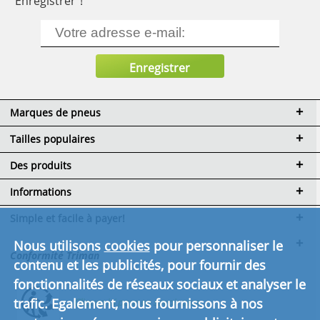
"Enregistrer"!
Marques de pneus
Tailles populaires
Des produits
Informations
Simple et facile à payer!
Nous utilisons
cookies
pour personnaliser le
Conformité Triman
contenu et les publicités, pour fournir des
fonctionnalités de réseaux sociaux et analyser le
trafic. Egalement, nous fournissons à nos
Cliquez ici pour en savoir plus.