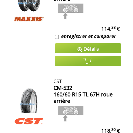
38
114,
€
enregistrer et comparer
Détails
CST
CM-532
160/60 R15
TL
67H roue
arrière
30
118,
€