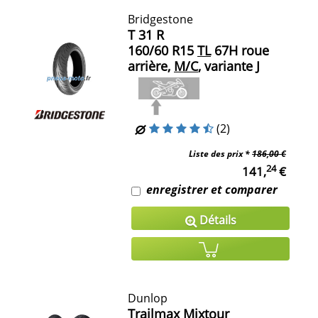
Bridgestone
T 31 R
160/60 R15
TL
67H roue
arrière,
M/C
, variante J
(2)
Liste des prix *
186,00 €
24
141,
€
enregistrer et comparer
Détails
Dunlop
Trailmax Mixtour