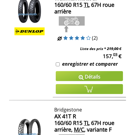
160/60 R15
TL
67H roue
arrière
(2)
Liste des prix *
219,00 €
03
157,
€
enregistrer et comparer
Détails
Bridgestone
AX 41T R
160/60 R15
TL
67H roue
arrière,
M/C
, variante F