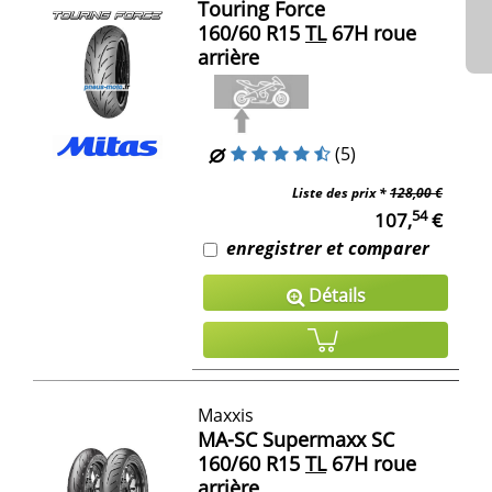
Touring Force
160/60 R15
TL
67H roue
arrière
(5)
Liste des prix *
128,00 €
54
107,
€
enregistrer et comparer
Détails
Maxxis
MA-SC Supermaxx SC
160/60 R15
TL
67H roue
arrière