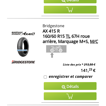
Bridgestone
AX 41S R
160/60 R15
TL
67H roue
arrière, Marquage M+S,
M/C
Liste des prix *
213,50 €
23
141,
€
enregistrer et comparer
Détails