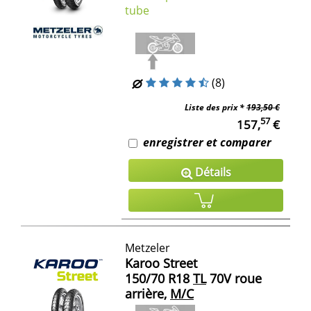
tube
(8)
Liste des prix *
193,50 €
57
157,
€
enregistrer et comparer
Détails
Metzeler
Karoo Street
150/70 R18
TL
70V roue
arrière,
M/C