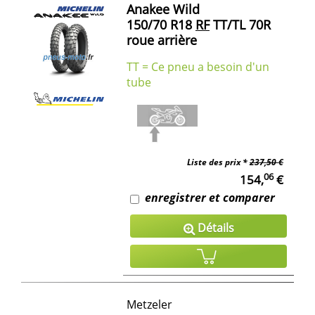
Anakee Wild
150/70 R18
RF
TT/TL 70R
roue arrière
TT = Ce pneu a besoin d'un
tube
Liste des prix *
237,50 €
06
154,
€
enregistrer et comparer
Détails
Metzeler