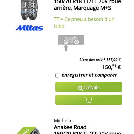
150/70 R18 TT/TL 70V roue
arrière, Marquage M+S
TT = Ce pneu a besoin d'un
tube
Liste des prix *
177,00 €
51
150,
€
enregistrer et comparer
Détails
Michelin
Anakee Road
150/70 R18 TL/TT 70V roue