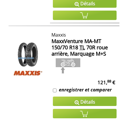
Détails
Maxxis
MaxxVenture MA-MT
150/70 R18
TL
70R roue
arrière, Marquage M+S
88
121,
€
enregistrer et comparer
Détails