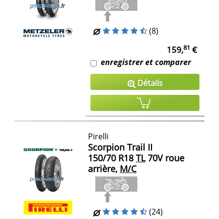
(8)
81
159,
€
enregistrer et comparer
Détails
Pirelli
Scorpion Trail II
150/70 R18
TL
70V roue
arrière,
M/C
(24)