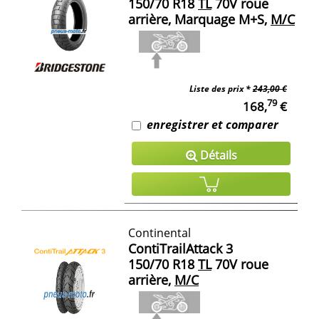
150/70 R18
TL
70V roue
arrière, Marquage M+S,
M/C
Liste des prix *
243,00 €
79
168,
€
enregistrer et comparer
Détails
Continental
ContiTrailAttack 3
150/70 R18
TL
70V roue
arrière,
M/C