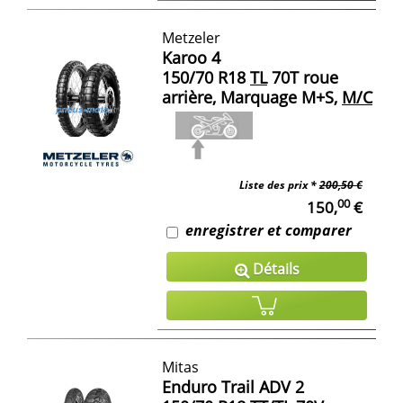
Metzeler
Karoo 4
150/70 R18
TL
70T roue
arrière, Marquage M+S,
M/C
Liste des prix *
200,50 €
00
150,
€
enregistrer et comparer
Détails
Mitas
Enduro Trail ADV 2