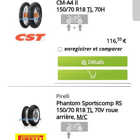
CM-A4 II
150/70 R18
TL
70H
55
116,
€
enregistrer et comparer
Détails
Pirelli
Phantom Sportscomp RS
150/70 R18
TL
70V roue
arrière,
M/C