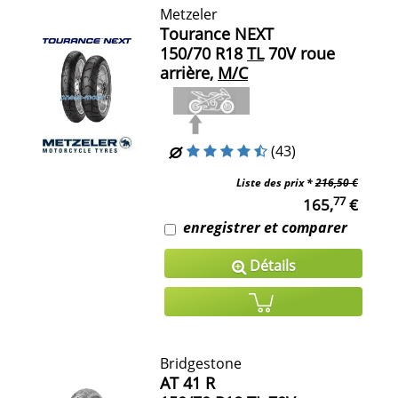
Metzeler
Tourance NEXT
150/70 R18
TL
70V roue
arrière,
M/C
(43)
Liste des prix *
216,50 €
77
165,
€
enregistrer et comparer
Détails
Bridgestone
AT 41 R