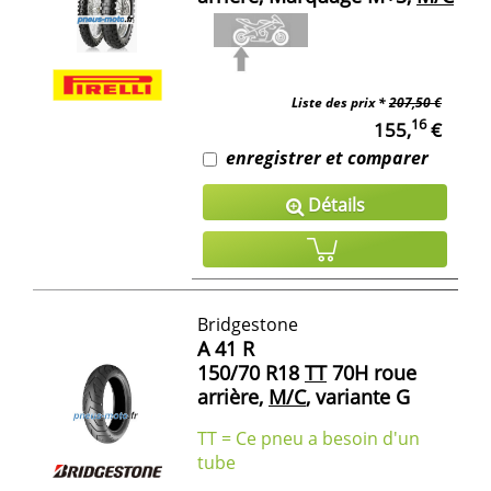
Liste des prix *
207,50 €
16
155,
€
enregistrer et comparer
Détails
Bridgestone
A 41 R
150/70 R18
TT
70H roue
arrière,
M/C
, variante G
TT = Ce pneu a besoin d'un
tube