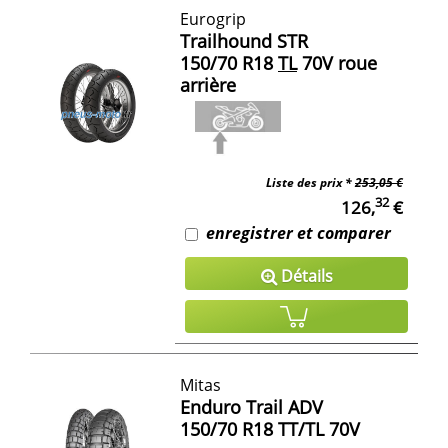
Eurogrip
Trailhound STR
150/70 R18
TL
70V roue
arrière
Liste des prix *
253,05 €
32
126,
€
enregistrer et comparer
Détails
Mitas
Enduro Trail ADV
150/70 R18 TT/TL 70V