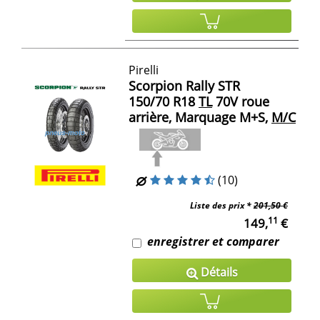
Pirelli
Scorpion Rally STR
150/70 R18
TL
70V roue
arrière, Marquage M+S,
M/C
(10)
Liste des prix *
201,50 €
11
149,
€
enregistrer et comparer
Détails