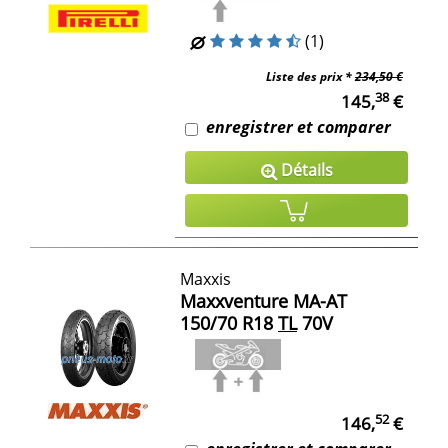
(1)
Liste des prix *
234,50 €
38
145,
€
enregistrer et comparer
Détails
Maxxis
Maxxventure MA-AT
150/70 R18
TL
70V
52
146,
€