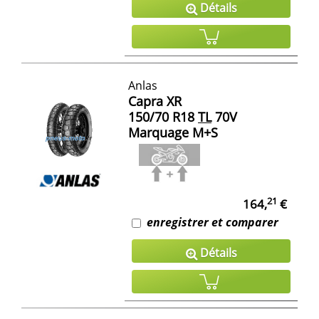
Détails
Anlas
Capra XR
150/70 R18
TL
70V
Marquage M+S
21
164,
€
enregistrer et comparer
Détails