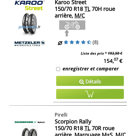
Karoo Street
150/70 R18
TL
70H roue
arrière,
M/C
(8)
Liste des prix *
193,50 €
07
154,
€
enregistrer et comparer
Détails
Pirelli
Scorpion Rally
150/70 R18
TL
70R roue
arrière, Marquage M+S,
M/C