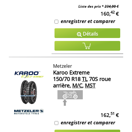
Liste des prix *
234,00 €
42
160,
€
enregistrer et comparer
Détails
Metzeler
Karoo Extreme
150/70 R18
TL
70S roue
arrière,
M/C
,
MST
51
162,
€
enregistrer et comparer