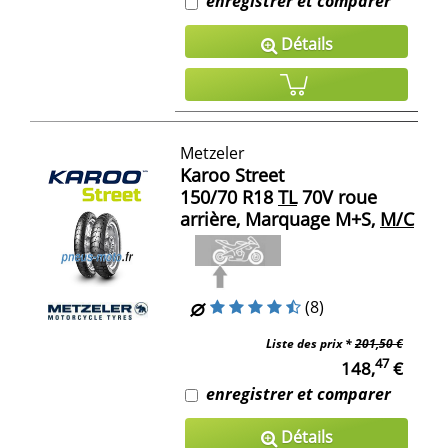
enregistrer et comparer
Détails
Metzeler
Karoo Street
150/70 R18
TL
70V roue
arrière, Marquage M+S,
M/C
(8)
Liste des prix *
201,50 €
47
148,
€
enregistrer et comparer
Détails