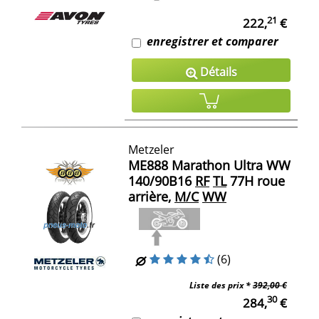
21
222,
€
enregistrer et comparer
Détails
Metzeler
ME888 Marathon Ultra WW
140/90B16
RF
TL
77H roue
arrière,
M/C
WW
(6)
Liste des prix *
392,00 €
30
284,
€