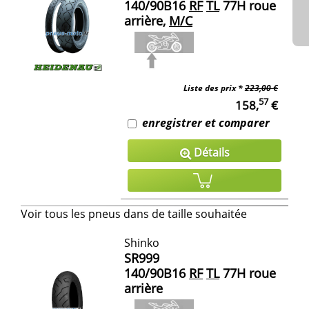
140/90B16
RF
TL
77H roue
arrière,
M/C
Liste des prix *
223,00 €
57
158,
€
enregistrer et comparer
Détails
Voir tous les pneus dans de taille souhaitée
Shinko
SR999
140/90B16
RF
TL
77H roue
arrière