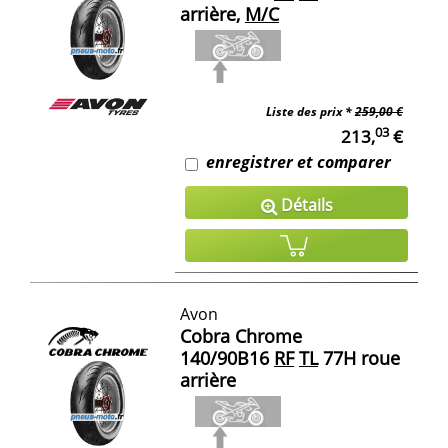
arrière,
M/C
Liste des prix *
259,00 €
03
213,
€
enregistrer et comparer
Détails
Avon
Cobra Chrome
140/90B16
RF
TL
77H roue
arrière