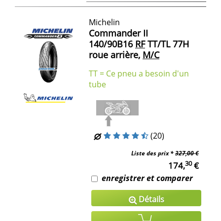
Michelin
Commander II
140/90B16
RF
TT/TL 77H
roue arrière,
M/C
TT = Ce pneu a besoin d'un
tube
(20)
Liste des prix *
327,00 €
30
174,
€
enregistrer et comparer
Détails