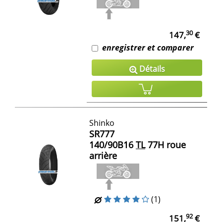
30
147,
€
enregistrer et comparer
Détails
Shinko
SR777
140/90B16
TL
77H roue
arrière
(1)
92
151,
€