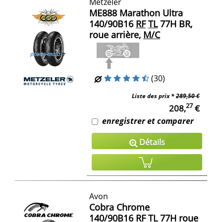
Metzeler
ME888 Marathon Ultra
140/90B16
RF
TL
77H BR,
roue arrière,
M/C
(30)
Liste des prix *
289,50 €
27
208,
€
enregistrer et comparer
Détails
Avon
Cobra Chrome
140/90B16
RF
TL
77H roue