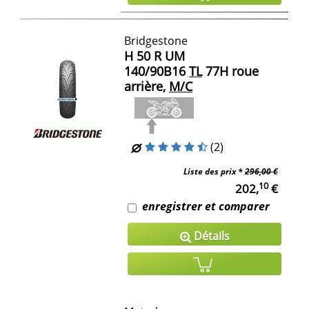
Bridgestone
H 50 R UM
140/90B16
TL
77H roue
arrière,
M/C
(2)
Liste des prix *
296,00 €
10
202,
€
enregistrer et comparer
Détails