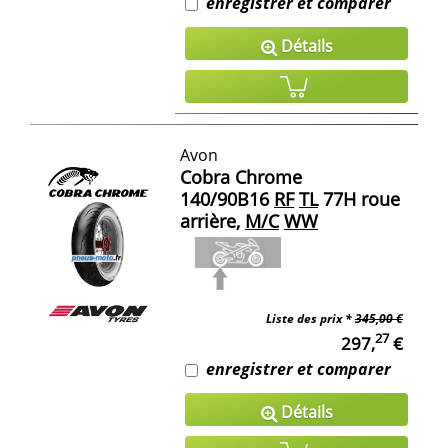
enregistrer et comparer
Détails
Avon
Cobra Chrome
140/90B16
RF
TL
77H roue
arrière,
M/C
WW
Liste des prix *
345,00 €
27
297,
€
enregistrer et comparer
Détails