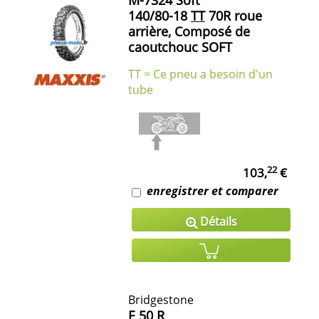
M-7324 Soft
140/80-18
TT
70R roue
arrière, Composé de
caoutchouc SOFT
TT = Ce pneu a besoin d'un
tube
22
103,
€
enregistrer et comparer
Détails
Bridgestone
E 50 R