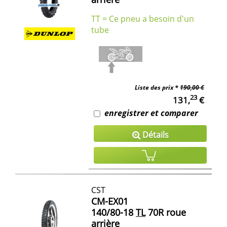
TT = Ce pneu a besoin d'un
tube
Liste des prix *
190,00 €
23
131,
€
enregistrer et comparer
Détails
CST
CM-EX01
140/80-18
TL
70R roue
arrière