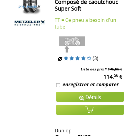
Composé de caoutchouc
Super Soft
TT = Ce pneu a besoin d'un
tube
(3)
Liste des prix *
146,00 €
56
114,
€
enregistrer et comparer
Détails
Dunlop