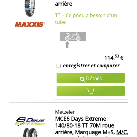
arrière
TT = Ce pneu a besoin d'un
tube
53
114,
€
enregistrer et comparer
Détails
Metzeler
MCE6 Days Extreme
140/80-18
TT
70M roue
arrière, Marquage M+S,
M/C
,