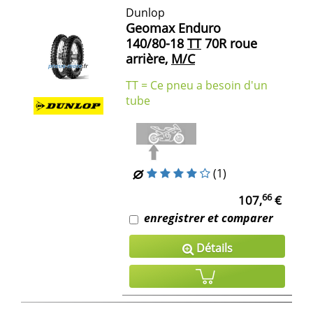
Dunlop
Geomax Enduro
140/80-18
TT
70R roue
arrière,
M/C
TT = Ce pneu a besoin d'un
tube
(1)
66
107,
€
enregistrer et comparer
Détails