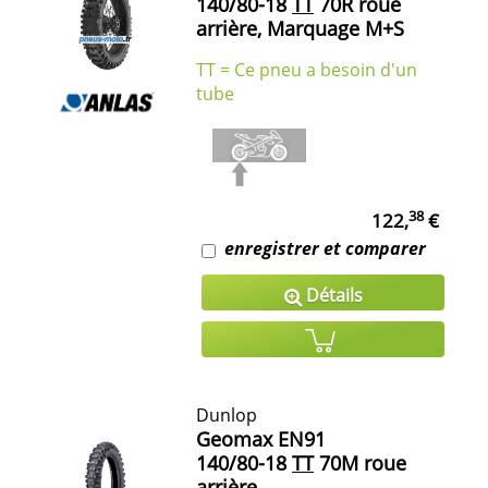
140/80-18
TT
70R roue
arrière, Marquage M+S
TT = Ce pneu a besoin d'un
tube
38
122,
€
enregistrer et comparer
Détails
Dunlop
Geomax EN91
140/80-18
TT
70M roue
arrière