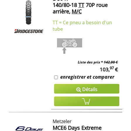
140/80-18
TT
70P roue
arrière,
M/C
TT = Ce pneu a besoin d'un
tube
Liste des prix *
142,00 €
97
103,
€
enregistrer et comparer
Détails
Metzeler
MCE6 Days Extreme