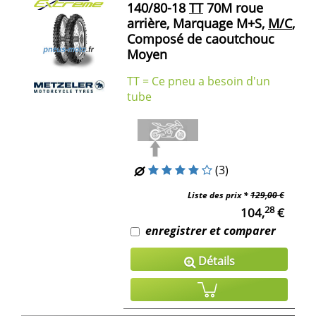
140/80-18
TT
70M roue
arrière, Marquage M+S,
M/C
,
Composé de caoutchouc
Moyen
TT = Ce pneu a besoin d'un
tube
(3)
Liste des prix *
129,00 €
28
104,
€
enregistrer et comparer
Détails