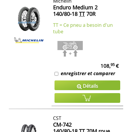
Michelin
Enduro Medium 2
140/80-18
TT
70R
TT = Ce pneu a besoin d'un
tube
95
108,
€
enregistrer et comparer
Détails
CST
CM-742
140/80-18
TT
70M roue