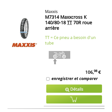
Maxxis
M7314 Maxxcross K
140/80-18
TT
70R roue
arrière
TT = Ce pneu a besoin d'un
tube
98
106,
€
enregistrer et comparer
Détails