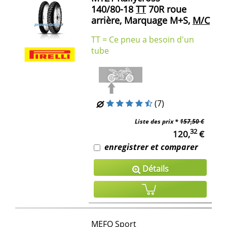
140/80-18
TT
70R roue
arrière, Marquage M+S,
M/C
TT = Ce pneu a besoin d'un
tube
(7)
Liste des prix *
157,50 €
32
120,
€
enregistrer et comparer
Détails
MEFO Sport