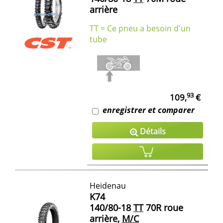
arrière
TT = Ce pneu a besoin d'un
tube
93
109,
€
enregistrer et comparer
Détails
Heidenau
K74
140/80-18
TT
70R roue
arrière,
M/C