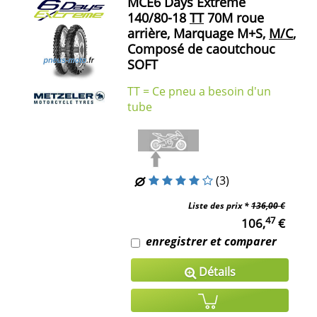
MCE6 Days Extreme
140/80-18
TT
70M roue
arrière, Marquage M+S,
M/C
,
Composé de caoutchouc
SOFT
TT = Ce pneu a besoin d'un
tube
(3)
Liste des prix *
136,00 €
47
106,
€
enregistrer et comparer
Détails