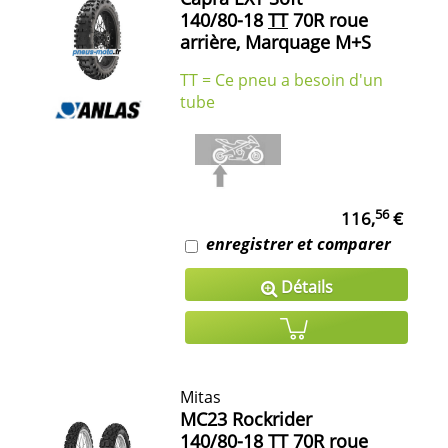
140/80-18
TT
70R roue
arrière, Marquage M+S
TT = Ce pneu a besoin d'un
tube
56
116,
€
enregistrer et comparer
Détails
Mitas
MC23 Rockrider
140/80-18
TT
70R roue