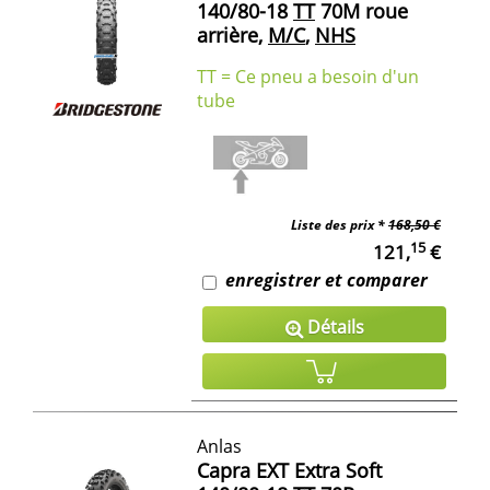
140/80-18
TT
70M roue
arrière,
M/C
,
NHS
TT = Ce pneu a besoin d'un
tube
Liste des prix *
168,50 €
15
121,
€
enregistrer et comparer
Détails
Anlas
Capra EXT Extra Soft