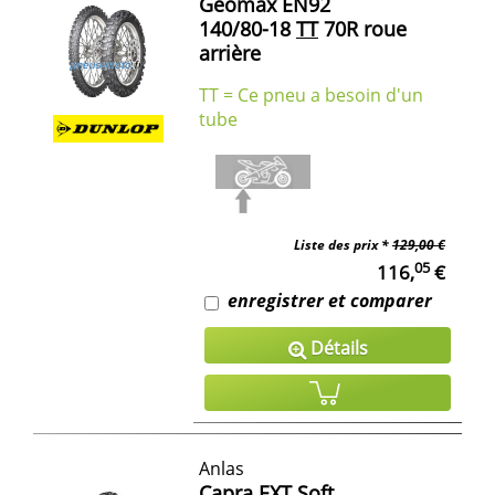
Geomax EN92
140/80-18
TT
70R roue
arrière
TT = Ce pneu a besoin d'un
tube
Liste des prix *
129,00 €
05
116,
€
enregistrer et comparer
Détails
Anlas
Capra EXT Soft