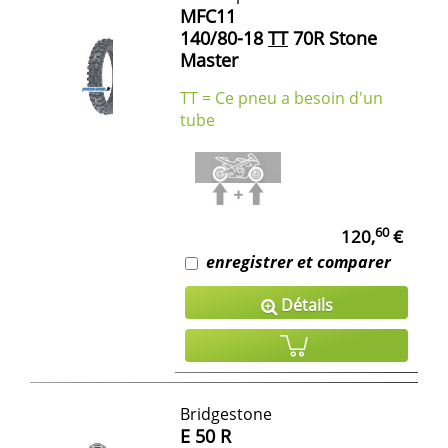
MFC11
140/80-18
TT
70R Stone
Master
TT = Ce pneu a besoin d'un
tube
60
120,
€
enregistrer et comparer
Détails
Bridgestone
E 50 R