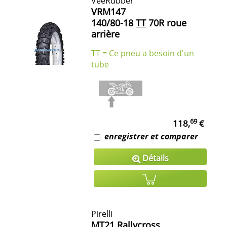
VeeRubber
VRM147
140/80-18
TT
70R roue
arrière
TT = Ce pneu a besoin d'un
tube
69
118,
€
enregistrer et comparer
Détails
Pirelli
MT21 Rallycross