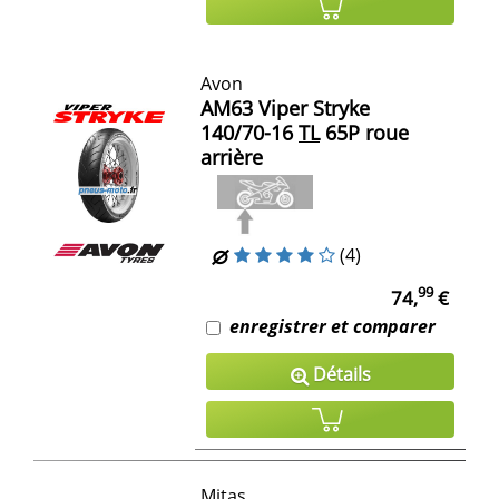
Avon
AM63 Viper Stryke
140/70-16
TL
65P roue
arrière
(4)
99
74,
€
enregistrer et comparer
Détails
Mitas