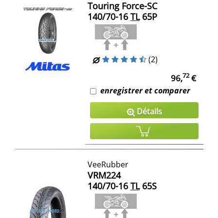
Touring Force-SC
140/70-16
TL
65P
(2)
72
96,
€
enregistrer et comparer
Détails
VeeRubber
VRM224
140/70-16
TL
65S