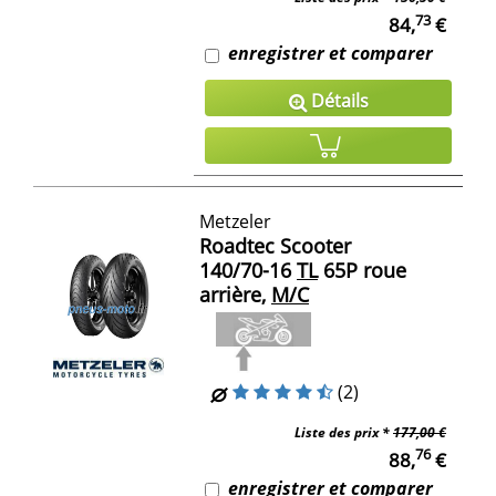
73
84,
€
enregistrer et comparer
Détails
Metzeler
Roadtec Scooter
140/70-16
TL
65P roue
arrière,
M/C
(2)
Liste des prix *
177,00 €
76
88,
€
enregistrer et comparer