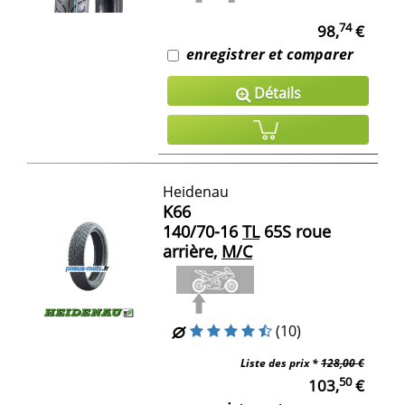
74
98,
€
enregistrer et comparer
Détails
Heidenau
K66
140/70-16
TL
65S roue
arrière,
M/C
(10)
Liste des prix *
128,00 €
50
103,
€