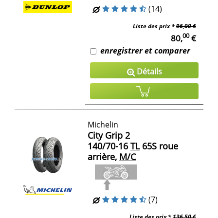
(14)
Liste des prix *
96,00 €
00
80,
€
enregistrer et comparer
Détails
Michelin
City Grip 2
140/70-16
TL
65S roue
arrière,
M/C
(7)
Liste des prix *
136,50 €