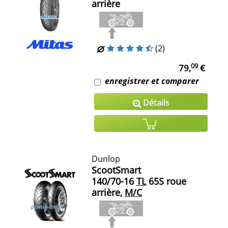
arrière
(2)
09
79,
€
enregistrer et comparer
Détails
Dunlop
ScootSmart
140/70-16
TL
65S roue
arrière,
M/C