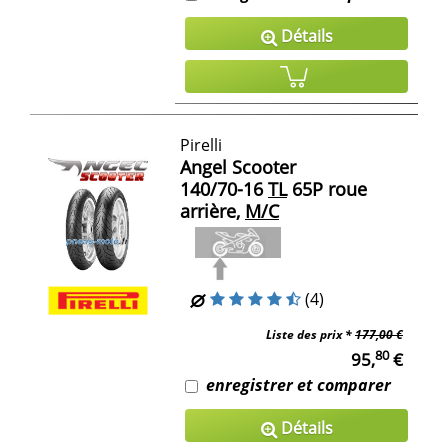
Détails
Pirelli
Angel Scooter
140/70-16
TL
65P roue
arrière,
M/C
(4)
Liste des prix *
177,00 €
80
95,
€
enregistrer et comparer
Détails