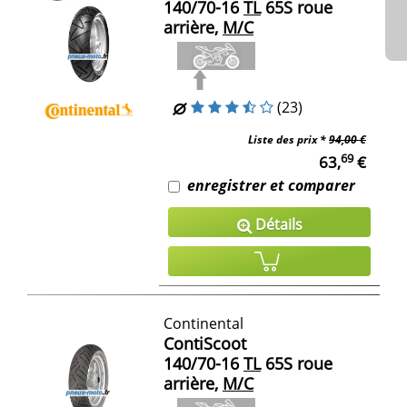
140/70-16
TL
65S roue
arrière,
M/C
(23)
Liste des prix *
94,00 €
69
63,
€
enregistrer et comparer
Détails
Continental
ContiScoot
140/70-16
TL
65S roue
arrière,
M/C