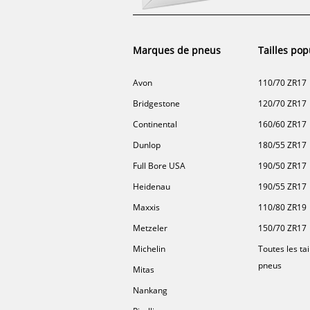
Marques de pneus
Tailles pop
Avon
110/70 ZR17
Bridgestone
120/70 ZR17
Continental
160/60 ZR17
Dunlop
180/55 ZR17
Full Bore USA
190/50 ZR17
Heidenau
190/55 ZR17
Maxxis
110/80 ZR19
Metzeler
150/70 ZR17
Michelin
Toutes les tai
pneus
Mitas
Nankang