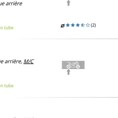
e arrière
(2)
un tube
e arrière,
M/C
un tube