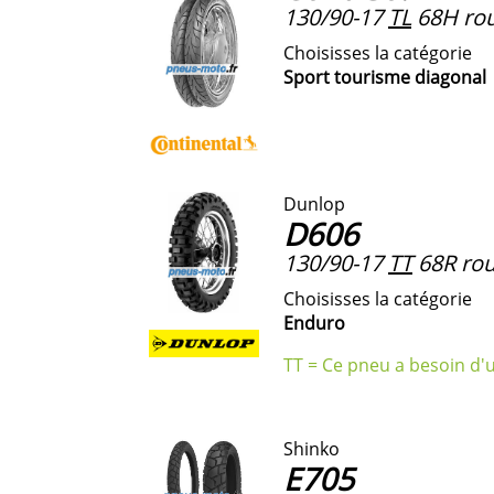
130/90-17
TL
68H rou
Choisisses la catégorie
Sport tourisme diagonal
Dunlop
D606
130/90-17
TT
68R rou
Choisisses la catégorie
Enduro
TT = Ce pneu a besoin d'
Shinko
E705