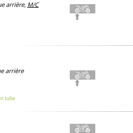
e arrière,
M/C
e arrière
un tube