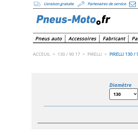
Livraison gratuite
Partenaires de service
Pneus auto
Accessoires
Fabricant
Pa
ACCEUIL
>
130 / 90 17
>
PIRELLI
>
PIRELLI 130 / 
Diamètre