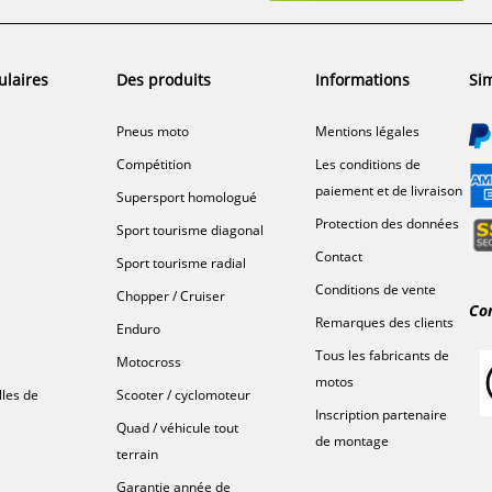
ulaires
Des produits
Informations
Sim
Pneus moto
Mentions légales
Compétition
Les conditions de
paiement et de livraison
Supersport homologué
Protection des données
Sport tourisme diagonal
Contact
Sport tourisme radial
Conditions de vente
Chopper / Cruiser
Co
Remarques des clients
Enduro
Tous les fabricants de
Motocross
motos
lles de
Scooter / cyclomoteur
Inscription partenaire
Quad / véhicule tout
de montage
terrain
Garantie année de