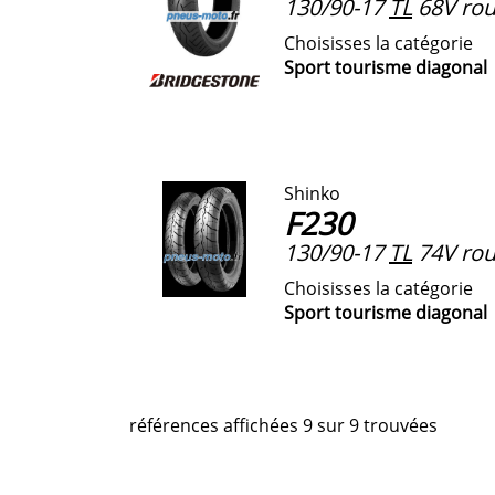
130/90-17
TL
68V roue
Choisisses la catégorie
Sport tourisme diagonal
Shinko
F230
130/90-17
TL
74V rou
Choisisses la catégorie
Sport tourisme diagonal
références affichées 9 sur 9 trouvées