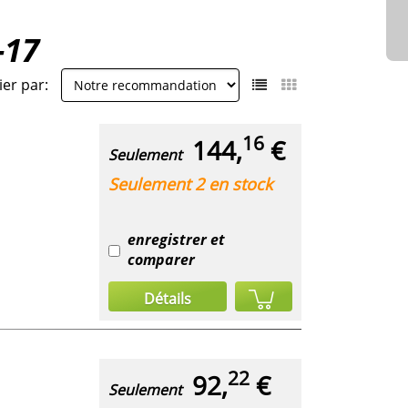
-17
ier par:
16
144,
€
Seulement
Seulement 2 en stock
enregistrer et
comparer
Détails
22
92,
€
Seulement