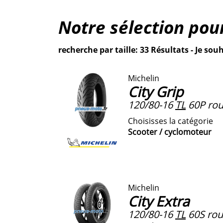
Notre sélection pou
recherche par taille: 33 Résultats - Je souh
Michelin
City Grip
120/80-16
TL
60P roue
Choisisses la catégorie
Scooter / cyclomoteur
Michelin
City Extra
120/80-16
TL
60S roue