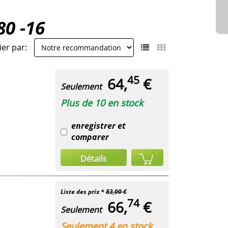
80 -16
ier par:
45
64,
€
Seulement
Plus de 10 en stock
enregistrer et
comparer
Détails
Liste des prix *
83,00 €
74
66,
€
Seulement
Seulement 4 en stock