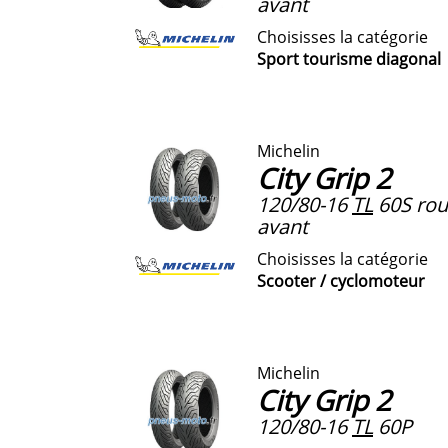
avant
Choisisses la catégorie
Sport tourisme diagonal
Michelin
City Grip 2
120/80-16
TL
60S roue
avant
Choisisses la catégorie
Scooter / cyclomoteur
Michelin
City Grip 2
120/80-16
TL
60P