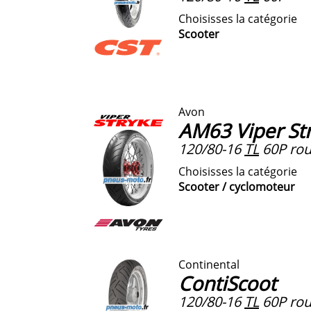
Choisisses la catégorie
Scooter
Avon
AM63 Viper St
120/80-16
TL
60P rou
Choisisses la catégorie
Scooter / cyclomoteur
Continental
ContiScoot
120/80-16
TL
60P roue