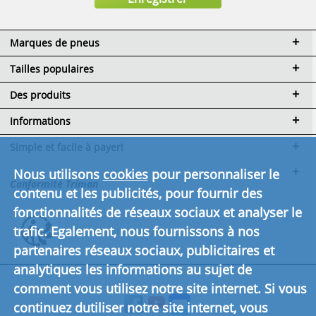
Marques de pneus
Tailles populaires
Des produits
Informations
Simple et facile à payer!
Nous utilisons
cookies
pour personnaliser le
Conformité Triman
contenu et les publicités, pour fournir des
fonctionnalités de réseaux sociaux et analyser le
trafic. Egalement, nous fournissons à nos
Cliquez ici pour en savoir plus.
partenaires réseaux sociaux, publicitaires et
analytiques les informations au sujet de
comment vous utilisez notre site internet. Si vous
continuez dutiliser notre site internet, vous