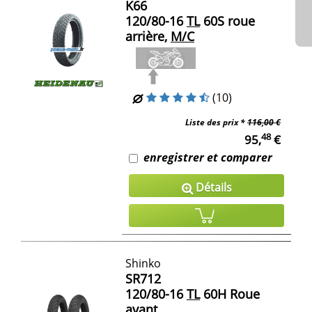
K66
120/80-16
TL
60S roue
arrière,
M/C
(10)
Liste des prix *
116,00 €
48
95,
€
enregistrer et comparer
Détails
Shinko
SR712
120/80-16
TL
60H Roue
avant