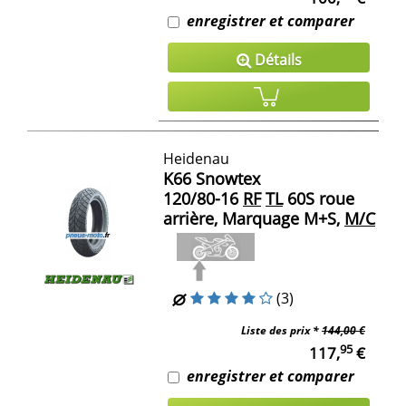
enregistrer et comparer
Détails
Heidenau
K66 Snowtex
120/80-16
RF
TL
60S roue
arrière, Marquage M+S,
M/C
(3)
Liste des prix *
144,00 €
95
117,
€
enregistrer et comparer