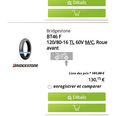
Détails
Bridgestone
BT46 F
120/80-16
TL
60V
M/C
, Roue
avant
Liste des prix *
181,00 €
15
130,
€
enregistrer et comparer
Détails