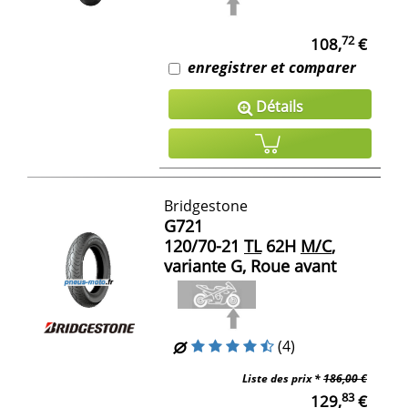
72
108,
€
enregistrer et comparer
Détails
Bridgestone
G721
120/70-21
TL
62H
M/C
,
variante G, Roue avant
(4)
Liste des prix *
186,00 €
83
129,
€