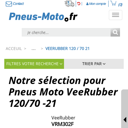
Contact
Mon compte
(0)
Toggl
navig
...
ACCEUIL
>
>
VEERUBBER 120 / 70 21
FILTRES VOTRE RECHERCHE
TRIER PAR
Notre sélection pour
Pneus Moto VeeRubber
120/70 -21
VeeRubber
VRM302F