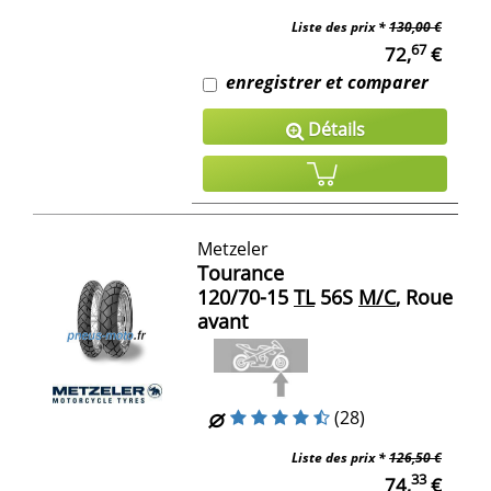
Liste des prix *
130,00 €
67
72,
€
enregistrer et comparer
Détails
Metzeler
Tourance
120/70-15
TL
56S
M/C
, Roue
avant
(28)
Liste des prix *
126,50 €
33
74,
€