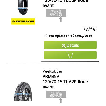
120/70-15
TL
56P Roue
avant
14
77,
€
enregistrer et comparer
Détails
VeeRubber
VRM459
120/70-15
TL
62P Roue
avant