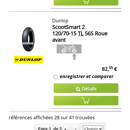
Dunlop
ScootSmart 2
120/70-15
TL
56S Roue
avant
05
82,
€
enregistrer et comparer
Détails
références affichées 28 sur 41 trouvées
Page 1 de 2
›