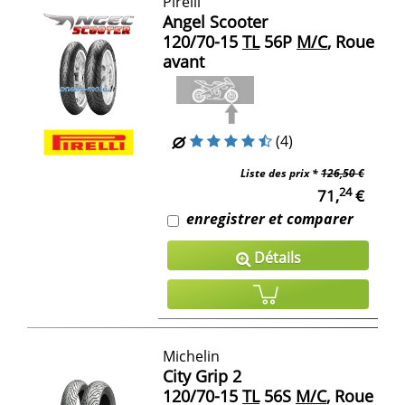
Pirelli
Angel Scooter
120/70-15
TL
56P
M/C
, Roue
avant
(4)
Liste des prix *
126,50 €
24
71,
€
enregistrer et comparer
Détails
Michelin
City Grip 2
120/70-15
TL
56S
M/C
, Roue