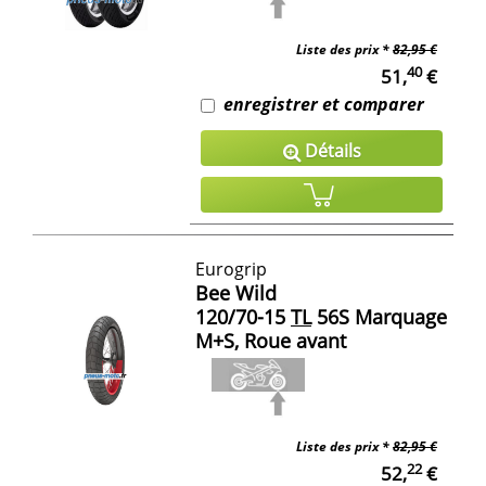
Liste des prix *
82,95 €
40
51,
€
enregistrer et comparer
Détails
Eurogrip
Bee Wild
120/70-15
TL
56S Marquage
M+S, Roue avant
Liste des prix *
82,95 €
22
52,
€