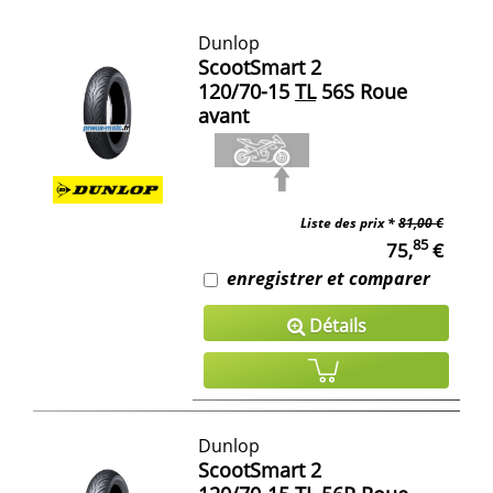
Dunlop
ScootSmart 2
120/70-15
TL
56S Roue
avant
Liste des prix *
81,00 €
85
75,
€
enregistrer et comparer
Détails
Dunlop
ScootSmart 2