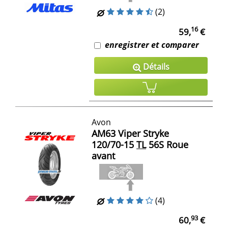
(2)
16
59,
€
enregistrer et comparer
Détails
Avon
AM63 Viper Stryke
120/70-15
TL
56S Roue
avant
(4)
93
60,
€