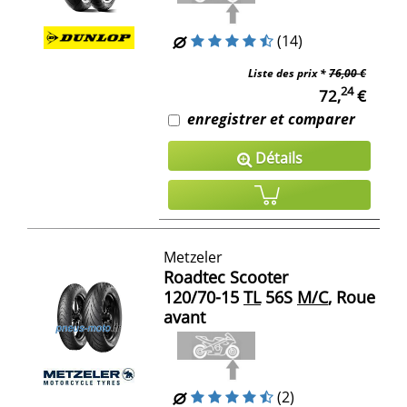
(14)
Liste des prix *
76,00 €
24
72,
€
enregistrer et comparer
Détails
Metzeler
Roadtec Scooter
120/70-15
TL
56S
M/C
, Roue
avant
(2)