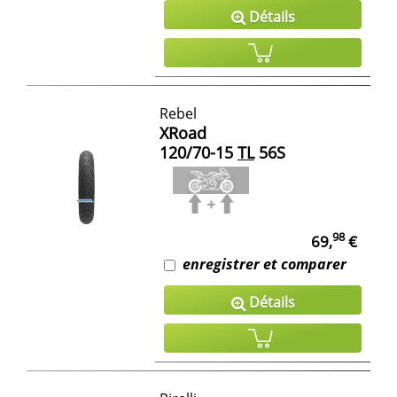
Détails
Rebel
XRoad
120/70-15
TL
56S
98
69,
€
enregistrer et comparer
Détails