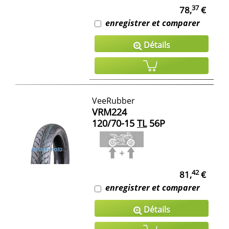
37
78,
€
enregistrer et comparer
Détails
VeeRubber
VRM224
120/70-15
TL
56P
42
81,
€
enregistrer et comparer
Détails