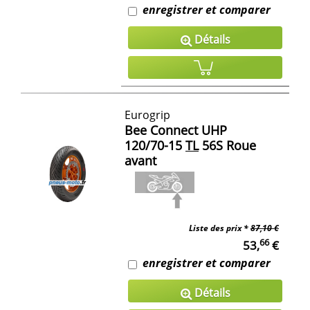
enregistrer et comparer
Détails
Eurogrip
Bee Connect UHP
120/70-15
TL
56S Roue
avant
Liste des prix *
87,10 €
66
53,
€
enregistrer et comparer
Détails