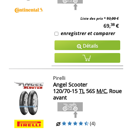
Liste des prix *
93,00 €
38
69,
€
enregistrer et comparer
Détails
Pirelli
Angel Scooter
120/70-15
TL
56S
M/C
, Roue
avant
(4)