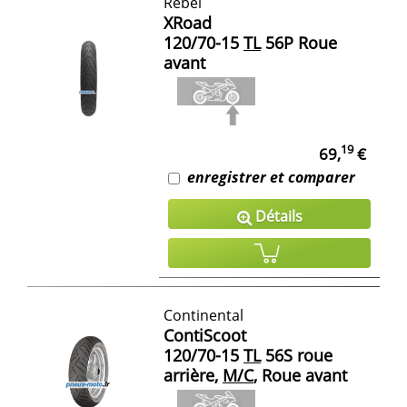
Rebel
XRoad
120/70-15
TL
56P Roue
avant
19
69,
€
enregistrer et comparer
Détails
Continental
ContiScoot
120/70-15
TL
56S roue
arrière,
M/C
, Roue avant