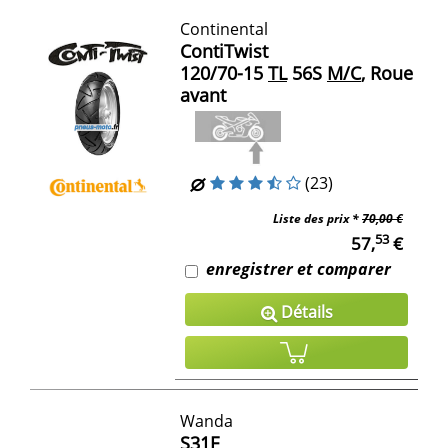
Continental
ContiTwist
120/70-15
TL
56S
M/C
, Roue
avant
(23)
Liste des prix *
70,00 €
53
57,
€
enregistrer et comparer
Détails
Wanda
S31F