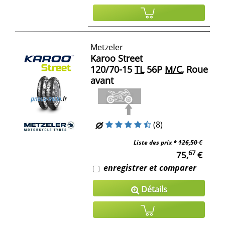
Metzeler
Karoo Street
120/70-15
TL
56P
M/C
, Roue
avant
(8)
Liste des prix *
126,50 €
67
75,
€
enregistrer et comparer
Détails