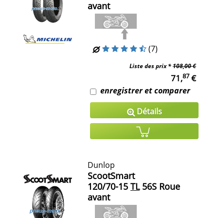
avant
(7)
Liste des prix *
108,00 €
87
71,
€
enregistrer et comparer
Détails
Dunlop
ScootSmart
120/70-15
TL
56S Roue
avant