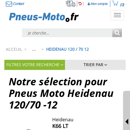
Contact
Mon compte
(0)
Toggl
navig
...
ACCEUIL
>
>
HEIDENAU 120 / 70 12
FILTRES VOTRE RECHERCHE
TRIER PAR
Notre sélection pour
Pneus Moto Heidenau
120/70 -12
Heidenau
K66 LT