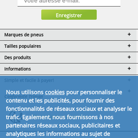
Marques de pneus
Tailles populaires
Des produits
Informations
Simple et facile à payer!
Nous utilisons
cookies
pour personnaliser le
Conformité Triman
contenu et les publicités, pour fournir des
fonctionnalités de réseaux sociaux et analyser le
trafic. Egalement, nous fournissons à nos
Cliquez ici pour en savoir plus.
partenaires réseaux sociaux, publicitaires et
analytiques les informations au sujet de