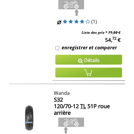
(1)
Liste des prix *
71,50 €
72
54,
€
enregistrer et comparer
Détails
Wanda
S32
120/70-12
TL
51P roue
arrière