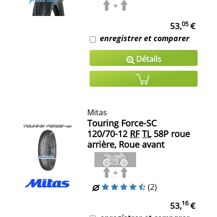
05
53,
€
enregistrer et comparer
Détails
Mitas
Touring Force-SC
120/70-12
RF
TL
58P roue
arrière, Roue avant
(2)
16
53,
€