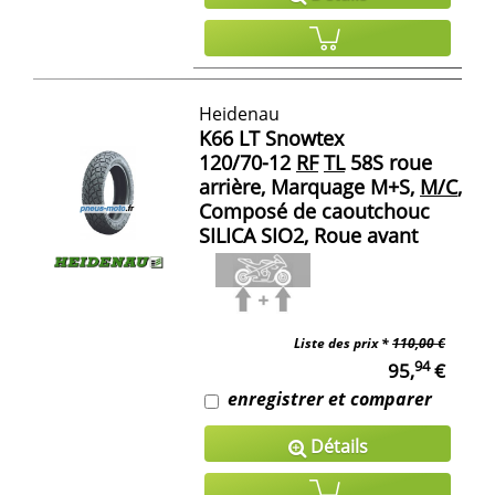
Heidenau
K66 LT Snowtex
120/70-12
RF
TL
58S roue
arrière, Marquage M+S,
M/C
,
Composé de caoutchouc
SILICA SIO2, Roue avant
Liste des prix *
110,00 €
94
95,
€
enregistrer et comparer
Détails