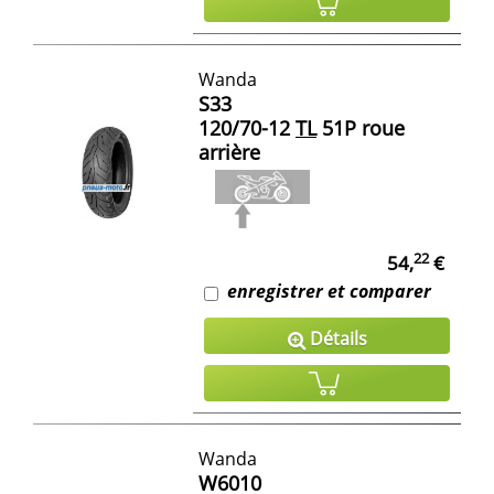
Wanda
S33
120/70-12
TL
51P roue
arrière
22
54,
€
enregistrer et comparer
Détails
Wanda
W6010