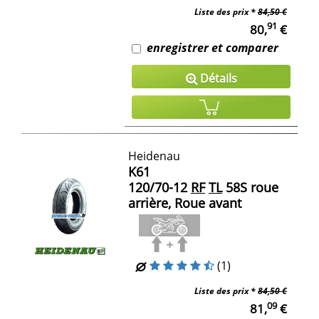
Liste des prix *
84,50 €
91
80,
€
enregistrer et comparer
Détails
Heidenau
K61
120/70-12
RF
TL
58S roue
arrière, Roue avant
(1)
Liste des prix *
84,50 €
09
81,
€