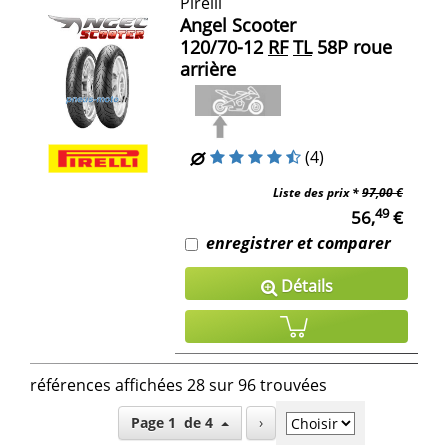
Pirelli
Angel Scooter
120/70-12
RF
TL
58P roue
arrière
(4)
Liste des prix *
97,00 €
49
56,
€
enregistrer et comparer
Détails
références affichées 28 sur 96 trouvées
Page 1 de 4
›