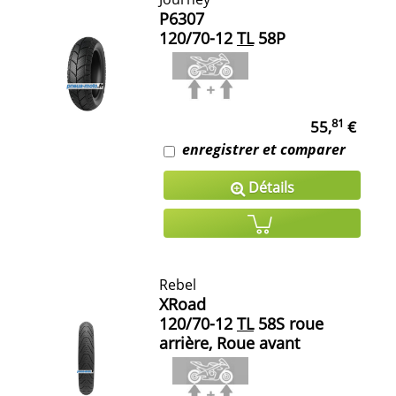
P6307
120/70-12
TL
58P
81
55,
€
enregistrer et comparer
Détails
Rebel
XRoad
120/70-12
TL
58S roue
arrière, Roue avant