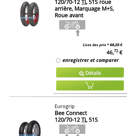
120/70-12
TL
51S roue
arrière, Marquage M+S,
Roue avant
Liste des prix *
68,25 €
72
46,
€
enregistrer et comparer
Détails
Eurogrip
Bee Connect
120/70-12
TL
51S