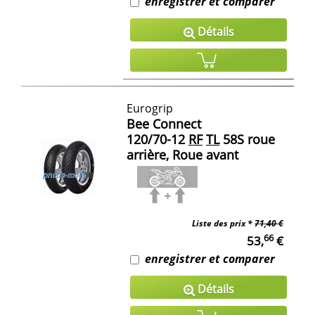
enregistrer et comparer
Détails
Eurogrip
Bee Connect
120/70-12
RF
TL
58S roue
arrière, Roue avant
Liste des prix *
71,40 €
66
53,
€
enregistrer et comparer
Détails