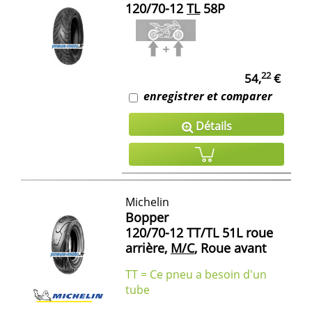
120/70-12
TL
58P
22
54,
€
enregistrer et comparer
Détails
Michelin
Bopper
120/70-12 TT/TL 51L roue
arrière,
M/C
, Roue avant
TT = Ce pneu a besoin d'un
tube