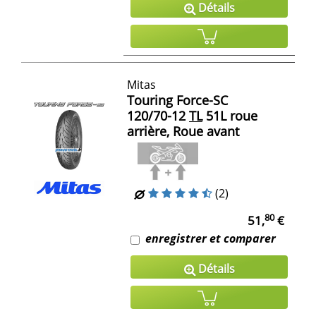
Détails
Mitas
Touring Force-SC
120/70-12
TL
51L roue
arrière, Roue avant
(2)
80
51,
€
enregistrer et comparer
Détails