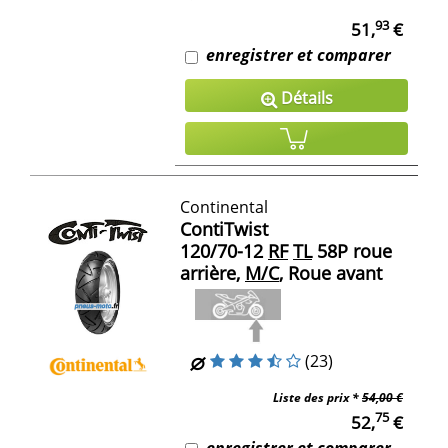
93
51,
€
enregistrer et comparer
Détails
Continental
ContiTwist
120/70-12
RF
TL
58P roue
arrière,
M/C
, Roue avant
(23)
Liste des prix *
54,00 €
75
52,
€
enregistrer et comparer