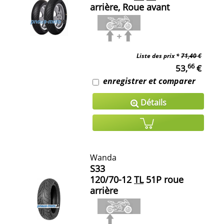
arrière, Roue avant
Liste des prix *
71,40 €
66
53,
€
enregistrer et comparer
Détails
Wanda
S33
120/70-12
TL
51P roue
arrière