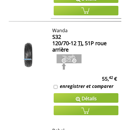
Wanda
S32
120/70-12
TL
51P roue
arrière
42
55,
€
enregistrer et comparer
Détails