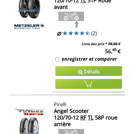
120/70-12
TL
51P Roue
avant
(2)
Liste des prix *
96,00 €
45
56,
€
enregistrer et comparer
Détails
Pirelli
Angel Scooter
120/70-12
RF
TL
58P roue
arrière