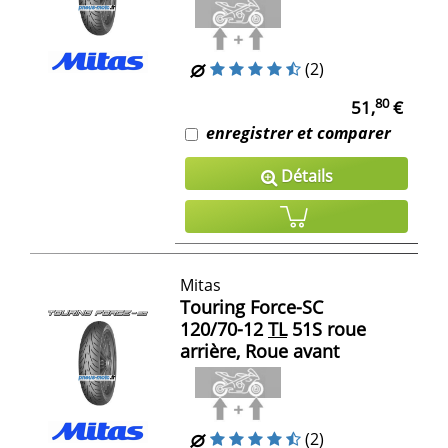
(2)
80
51,
€
enregistrer et comparer
Détails
Mitas
Touring Force-SC
120/70-12
TL
51S roue
arrière, Roue avant
(2)