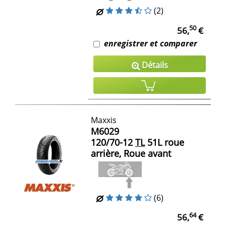
(2)
50
56,
€
enregistrer et comparer
Détails
Maxxis
M6029
120/70-12
TL
51L roue
arrière, Roue avant
(6)
64
56,
€