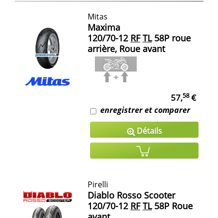
Mitas
Maxima
120/70-12
RF
TL
58P roue
arrière, Roue avant
58
57,
€
enregistrer et comparer
Détails
Pirelli
Diablo Rosso Scooter
120/70-12
RF
TL
58P Roue
avant