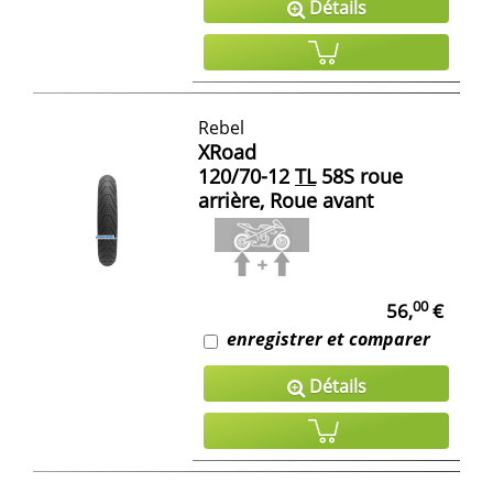
Détails
Rebel
XRoad
120/70-12
TL
58S roue
arrière, Roue avant
00
56,
€
enregistrer et comparer
Détails