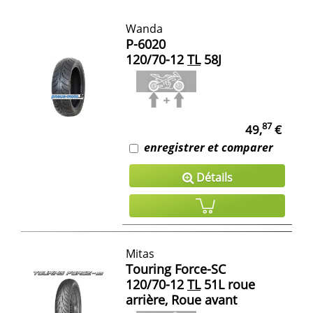
Wanda
P-6020
120/70-12
TL
58J
87
49,
€
enregistrer et comparer
Détails
Mitas
Touring Force-SC
120/70-12
TL
51L roue
arrière, Roue avant