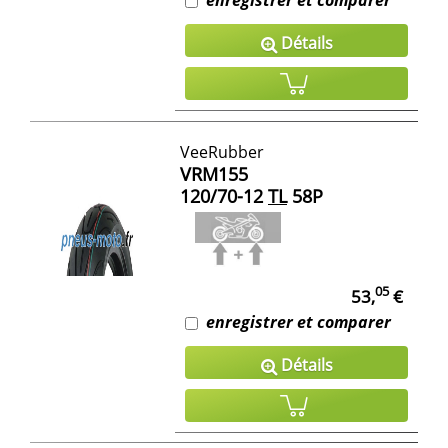
Détails
VeeRubber
VRM155
120/70-12
TL
58P
05
53,
€
enregistrer et comparer
Détails