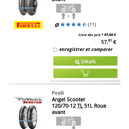
(11)
Liste des prix *
97,00 €
91
57,
€
enregistrer et comparer
Détails
Pirelli
Angel Scooter
120/70-12
TL
51L Roue
avant