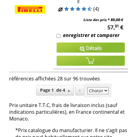
(4)
Liste des prix *
85,50 €
91
57,
€
enregistrer et comparer
Détails
références affichées 28 sur 96 trouvées
Page 1 de 4
›
Prix unitaire T.T.C, frais de livraison inclus (sauf
indications particulières), en France continental et
Monaco.
*Prix catalogue du manufacturier. Il ne s’agit pas
de prix payé habituellement sur notre site.