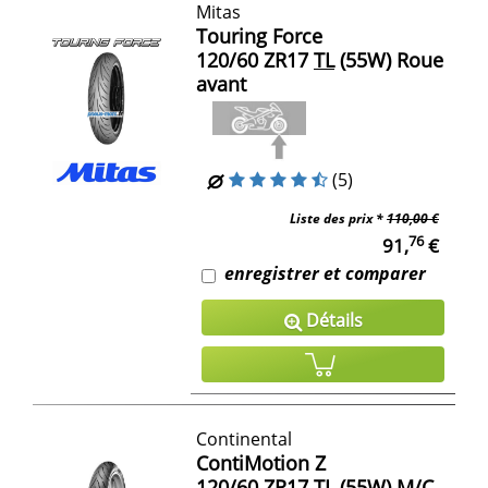
Mitas
Touring Force
120/60 ZR17
TL
(55W) Roue
avant
(5)
Liste des prix *
110,00 €
76
91,
€
enregistrer et comparer
Détails
Continental
ContiMotion Z
120/60 ZR17
TL
(55W)
M/C
,