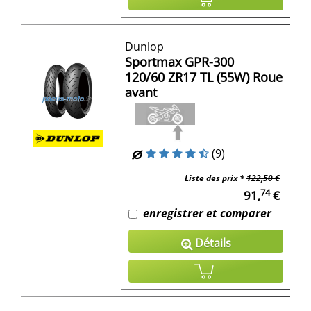
Dunlop
Sportmax GPR-300
120/60 ZR17
TL
(55W) Roue
avant
(9)
Liste des prix *
122,50 €
74
91,
€
enregistrer et comparer
Détails