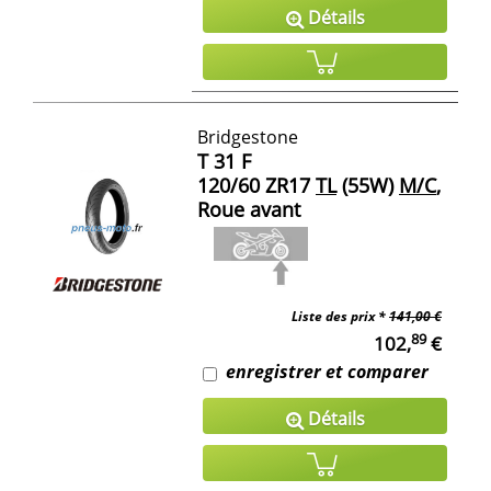
Détails
Bridgestone
T 31 F
120/60 ZR17
TL
(55W)
M/C
,
Roue avant
Liste des prix *
141,00 €
89
102,
€
enregistrer et comparer
Détails