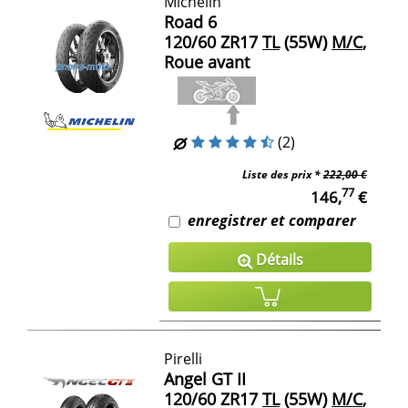
Michelin
Road 6
120/60 ZR17
TL
(55W)
M/C
,
Roue avant
(2)
Liste des prix *
222,00 €
77
146,
€
enregistrer et comparer
Détails
Pirelli
Angel GT II
120/60 ZR17
TL
(55W)
M/C
,