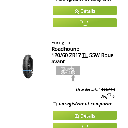
Détails
Eurogrip
Roadhound
120/60 ZR17
TL
55W Roue
avant
Liste des prix *
140,70 €
97
75,
€
enregistrer et comparer
Détails