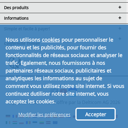
Des produits
Informations
Simple et facile à payer!
Nous utilisons
cookies
pour personnaliser le
Conformité Triman
contenu et les publicités, pour fournir des
fonctionnalités de réseaux sociaux et analyser le
trafic. Egalement, nous fournissons à nos
Cliquez ici pour en savoir plus.
partenaires réseaux sociaux, publicitaires et
analytiques les informations au sujet de
comment vous utilisez notre site internet. Si vous
continuez dutiliser notre site internet, vous
acceptez les cookies.
© pneus-moto.fr - une offre par la Delticom AG 2026
Accepter
Modifier les préférences