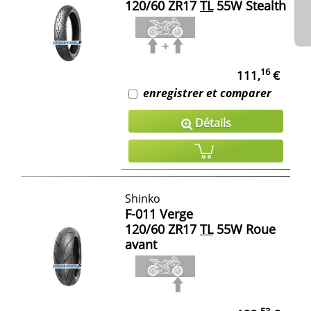
120/60 ZR17
TL
55W Stealth
16
111,
€
enregistrer et comparer
Détails
Shinko
F-011 Verge
120/60 ZR17
TL
55W Roue
avant
53