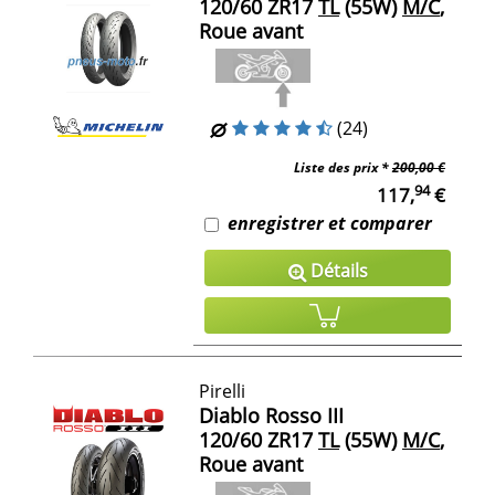
120/60 ZR17
TL
(55W)
M/C
,
Roue avant
(24)
Liste des prix *
200,00 €
94
117,
€
enregistrer et comparer
Détails
Pirelli
Diablo Rosso III
120/60 ZR17
TL
(55W)
M/C
,
Roue avant