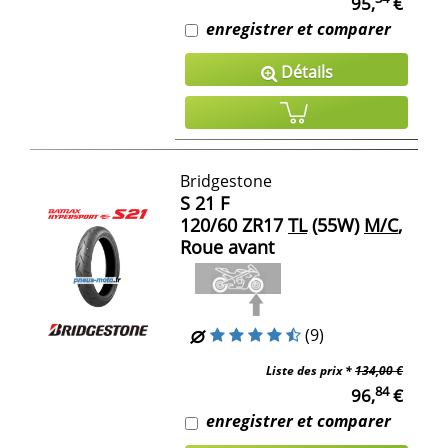
95,
€
enregistrer et comparer
Détails
Bridgestone
S 21 F
120/60 ZR17
TL
(55W)
M/C
,
Roue avant
(9)
Liste des prix *
134,00 €
84
96,
€
enregistrer et comparer