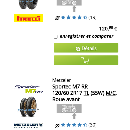
(19)
98
120,
€
enregistrer et comparer
Détails
Metzeler
Sportec M7 RR
120/60 ZR17
TL
(55W)
M/C
,
Roue avant
(30)