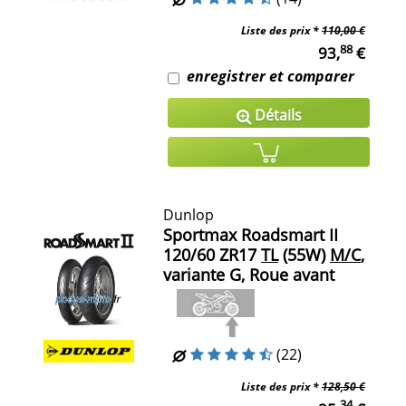
Liste des prix *
110,00 €
88
93,
€
enregistrer et comparer
Détails
Dunlop
Sportmax Roadsmart II
120/60 ZR17
TL
(55W)
M/C
,
variante G, Roue avant
(22)
Liste des prix *
128,50 €
34