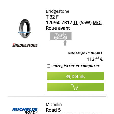
Bridgestone
T 32 F
120/60 ZR17
TL
(55W)
M/C
,
Roue avant
Liste des prix *
163,50 €
43
112,
€
enregistrer et comparer
Détails
Michelin
Road 5