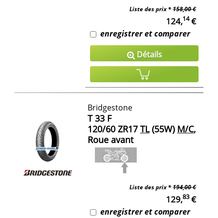
Liste des prix *
158,00 €
14
124,
€
enregistrer et comparer
Détails
Bridgestone
T 33 F
120/60 ZR17
TL
(55W)
M/C
,
Roue avant
Liste des prix *
194,00 €
83
129,
€
enregistrer et comparer