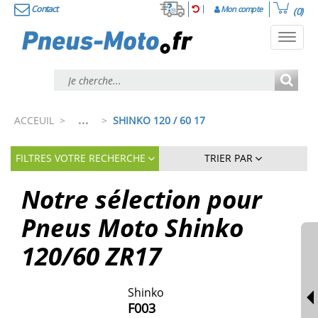
Contact
Mon compte
(0)
Toggl
navig
...
ACCEUIL
>
>
SHINKO 120 / 60 17
FILTRES VOTRE RECHERCHE
TRIER PAR
Notre sélection pour
Pneus Moto Shinko
120/60 ZR17
Shinko
F003