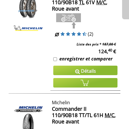
110/90B18
TL
61V
M/C
,
Roue avant
(2)
Liste des prix *
187,00 €
40
124,
€
enregistrer et comparer
Détails
Michelin
Commander II
110/90B18 TT/TL 61H
M/C
,
Roue avant