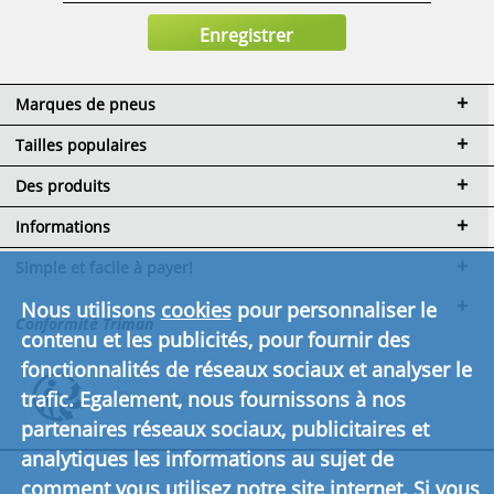
Marques de pneus
Tailles populaires
Des produits
Informations
Simple et facile à payer!
Nous utilisons
cookies
pour personnaliser le
Conformité Triman
contenu et les publicités, pour fournir des
fonctionnalités de réseaux sociaux et analyser le
trafic. Egalement, nous fournissons à nos
Cliquez ici pour en savoir plus.
partenaires réseaux sociaux, publicitaires et
analytiques les informations au sujet de
comment vous utilisez notre site internet. Si vous