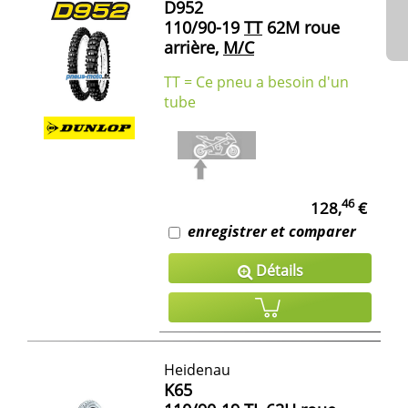
D952
110/90-19
TT
62M roue
arrière,
M/C
TT = Ce pneu a besoin d'un
tube
46
128,
€
enregistrer et comparer
Détails
Heidenau
K65