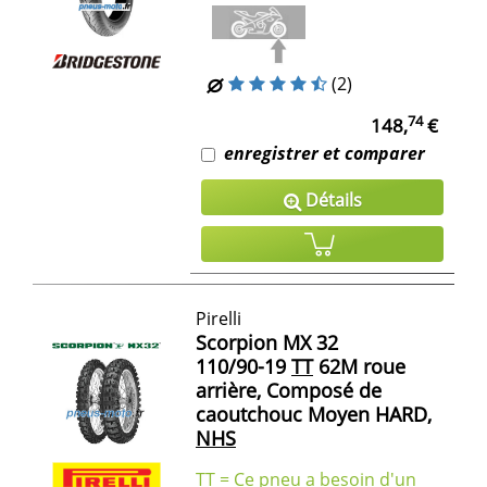
(2)
74
148,
€
enregistrer et comparer
Détails
Pirelli
Scorpion MX 32
110/90-19
TT
62M roue
arrière, Composé de
caoutchouc Moyen HARD,
NHS
TT = Ce pneu a besoin d'un