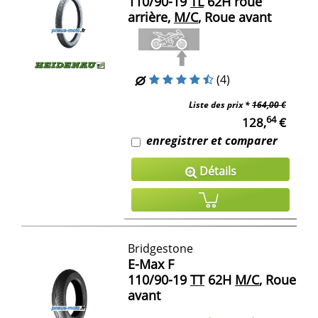
110/90-19
TL
62H roue
arrière,
M/C
, Roue avant
(4)
Liste des prix *
164,00 €
64
128,
€
enregistrer et comparer
Détails
Bridgestone
E-Max F
110/90-19
TT
62H
M/C
, Roue
avant