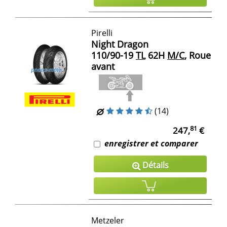
Pirelli
Night Dragon
110/90-19
TL
62H
M/C
, Roue
avant
(14)
81
247,
€
enregistrer et comparer
Détails
Metzeler