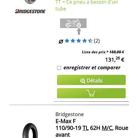
TT = Ce pneu a besoin d'un
tube
(2)
Liste des prix *
188,00 €
26
131,
€
enregistrer et comparer
Détails
Bridgestone
E-Max F
110/90-19
TL
62H
M/C
, Roue
avant