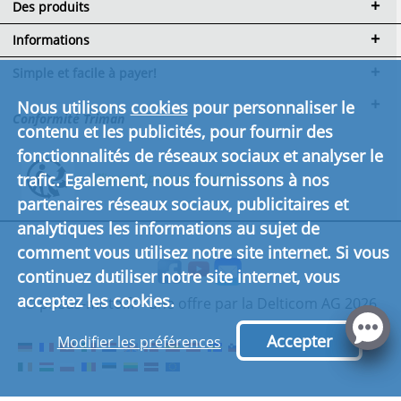
Des produits
Informations
Simple et facile à payer!
Nous utilisons
cookies
pour personnaliser le
Conformité Triman
contenu et les publicités, pour fournir des
fonctionnalités de réseaux sociaux et analyser le
trafic. Egalement, nous fournissons à nos
Cliquez ici pour en savoir plus.
partenaires réseaux sociaux, publicitaires et
analytiques les informations au sujet de
comment vous utilisez notre site internet. Si vous
continuez dutiliser notre site internet, vous
acceptez les cookies.
© pneus-moto.fr - une offre par la Delticom AG 2026
Accepter
Modifier les préférences