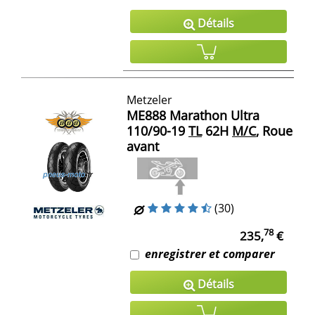
Détails
Metzeler
ME888 Marathon Ultra
110/90-19
TL
62H
M/C
, Roue
avant
(30)
78
235,
€
enregistrer et comparer
Détails