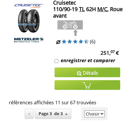
Cruisetec
110/90-19
TL
62H
M/C
, Roue
avant
(6)
07
251,
€
enregistrer et comparer
Détails
références affichées 11 sur 67 trouvées
‹
Page 3 de 3