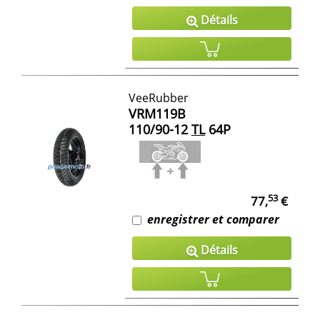
Détails
VeeRubber
VRM119B
110/90-12
TL
64P
53
77,
€
enregistrer et comparer
Détails