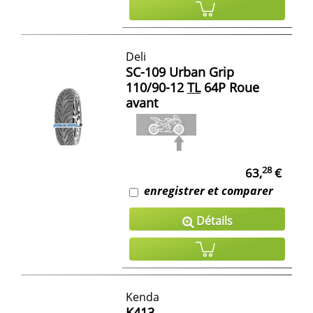
Deli
SC-109 Urban Grip
110/90-12
TL
64P Roue
avant
28
63,
€
enregistrer et comparer
Détails
Kenda
K413