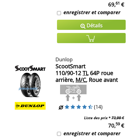
61
69,
€
enregistrer et comparer
Détails
Dunlop
ScootSmart
110/90-12
TL
64P roue
arrière,
M/C
, Roue avant
(14)
Liste des prix *
73,00 €
59
70,
€
enregistrer et comparer