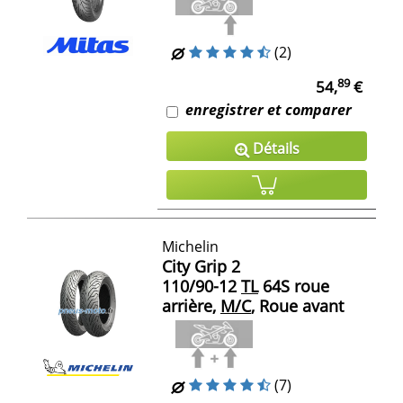
(2)
89
54,
€
enregistrer et comparer
Détails
Michelin
City Grip 2
110/90-12
TL
64S roue
arrière,
M/C
, Roue avant
(7)