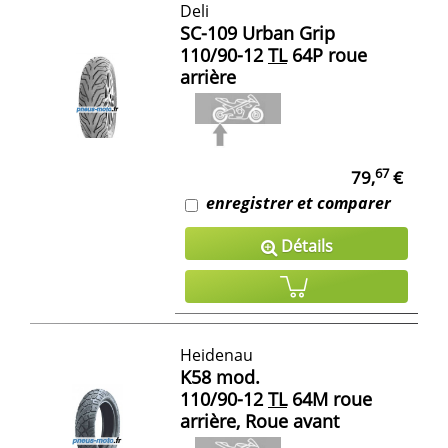
Deli
SC-109 Urban Grip
110/90-12
TL
64P roue
arrière
67
79,
€
enregistrer et comparer
Détails
Heidenau
K58 mod.
110/90-12
TL
64M roue
arrière, Roue avant