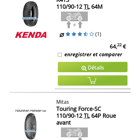
110/90-12
TL
64M
(1)
22
64,
€
enregistrer et comparer
Détails
Mitas
Touring Force-SC
110/90-12
TL
64P Roue
avant