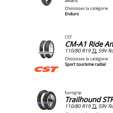
avant
Choisisses la catégorie
Enduro
CST
CM-A1 Ride A
110/80 R19
TL
59V Ro
Choisisses la catégorie
Sport tourisme radial
Eurogrip
Trailhound ST
110/80 R19
TL
59V Ro