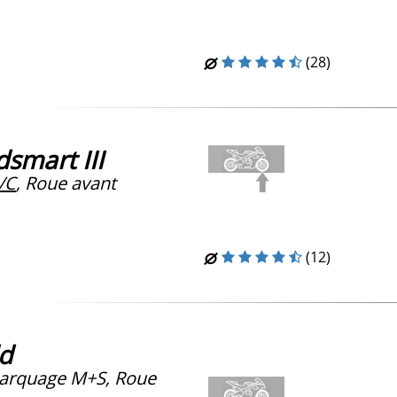
(28)
smart III
/C
, Roue avant
(12)
ld
arquage M+S, Roue