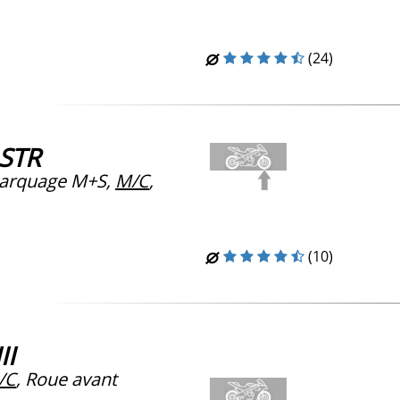
(24)
 STR
arquage M+S,
M/C
,
(10)
II
/C
, Roue avant