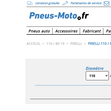
Livraison gratuite
Partenaires de service
Pneus auto
Accessoires
Fabricant
Pa
ACCEUIL
>
110 / 80 19
>
PIRELLI
>
PIRELLI 110 / 
Diamètre