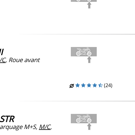
I
/C
, Roue avant
(24)
 STR
arquage M+S,
M/C
,