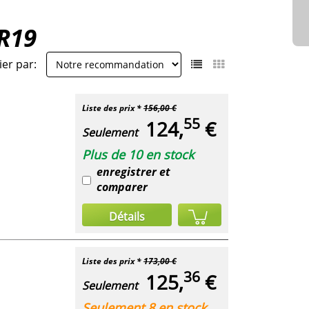
 R19
ier par:
Liste des prix *
156,00 €
55
124,
€
Seulement
Plus de 10 en stock
enregistrer et
comparer
Détails
Liste des prix *
173,00 €
36
125,
€
Seulement
Seulement 8 en stock