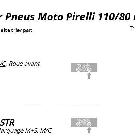
r Pneus Moto Pirelli 110/80
Tr
aite trier par:
/C
, Roue avant
 STR
arquage M+S,
M/C
,