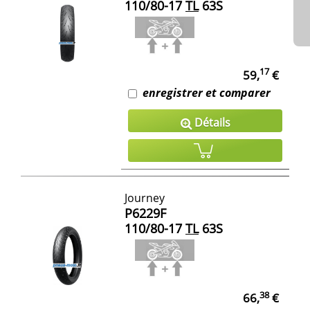
110/80-17
TL
63S
17
59,
€
enregistrer et comparer
Détails
Journey
P6229F
110/80-17
TL
63S
38
66,
€