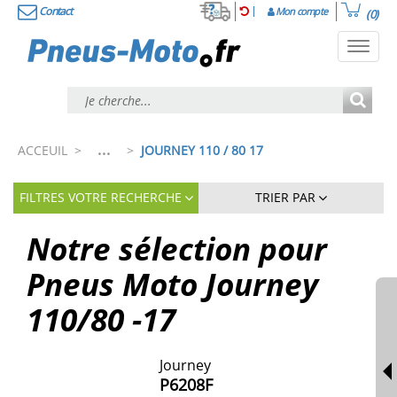
Contact
Mon compte
(0)
Toggl
navig
...
ACCEUIL
>
>
JOURNEY 110 / 80 17
FILTRES VOTRE RECHERCHE
TRIER PAR
Notre sélection pour
Pneus Moto Journey
110/80 -17
Journey
P6208F