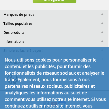
Marques de pneus
Tailles populaires
Des produits
Informations
Simple et facile à payer!
Nous utilisons
cookies
pour personnaliser le
Conformité Triman
contenu et les publicités, pour fournir des
fonctionnalités de réseaux sociaux et analyser le
trafic. Egalement, nous fournissons à nos
Cliquez ici pour en savoir plus.
partenaires réseaux sociaux, publicitaires et
analytiques les informations au sujet de
comment vous utilisez notre site internet. Si vous
continuez dutiliser notre site internet, vous