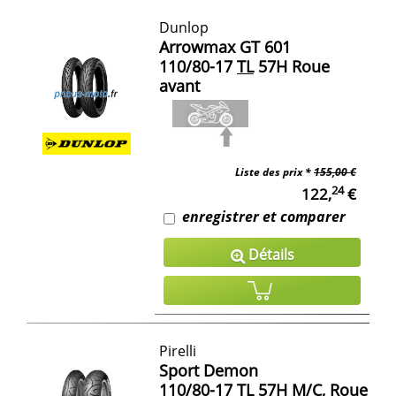
Dunlop
Arrowmax GT 601
110/80-17
TL
57H Roue
avant
Liste des prix *
155,00 €
24
122,
€
enregistrer et comparer
Détails
Pirelli
Sport Demon
110/80-17
TL
57H
M/C
, Roue