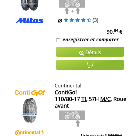
(3)
84
90,
€
enregistrer et comparer
Détails
Continental
ContiGo!
110/80-17
TL
57H
M/C
, Roue
avant
Liste des prix *
133,00 €