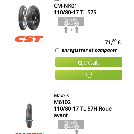
CM-NK01
110/80-17
TL
57S
80
71,
€
enregistrer et comparer
Détails
Maxxis
M6102
110/80-17
TL
57H Roue
avant