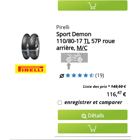
Pirelli
Sport Demon
110/80-17
TL
57P roue
arrière,
M/C
(19)
Liste des prix *
148,50 €
47
116,
€
enregistrer et comparer
Détails