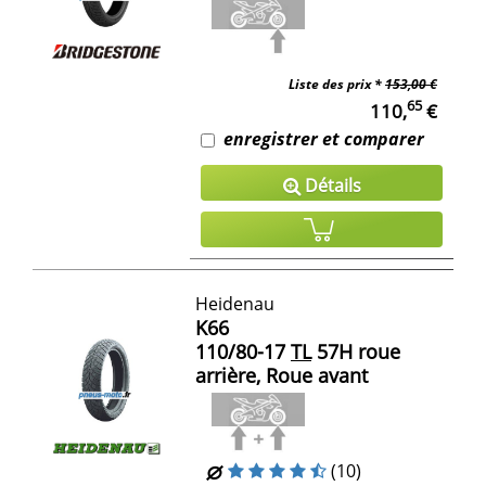
Liste des prix *
153,00 €
65
110,
€
enregistrer et comparer
Détails
Heidenau
K66
110/80-17
TL
57H roue
arrière, Roue avant
(10)