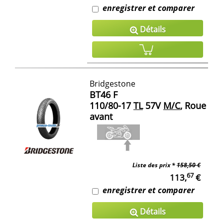
enregistrer et comparer
Détails
Bridgestone
BT46 F
110/80-17
TL
57V
M/C
, Roue
avant
Liste des prix *
158,50 €
67
113,
€
enregistrer et comparer
Détails