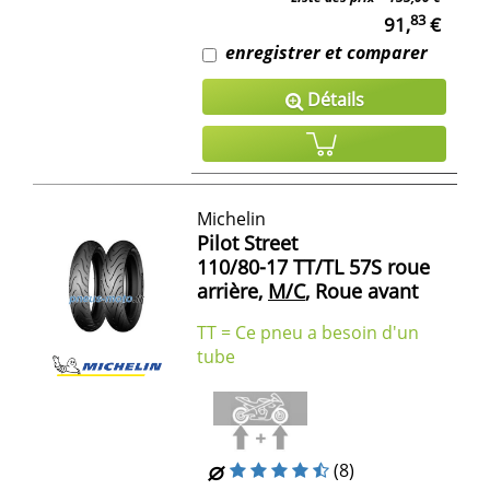
83
91,
€
enregistrer et comparer
Détails
Michelin
Pilot Street
110/80-17 TT/TL 57S roue
arrière,
M/C
, Roue avant
TT = Ce pneu a besoin d'un
tube
(8)