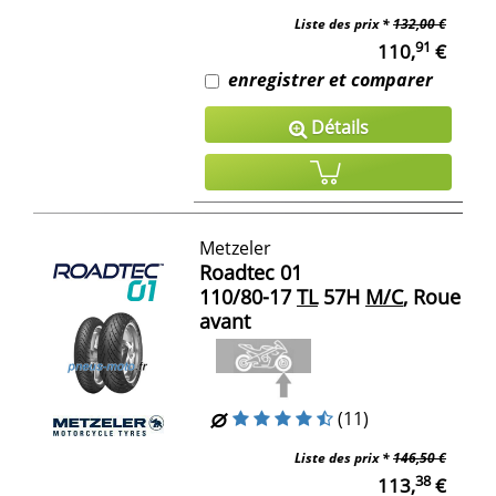
Liste des prix *
132,00 €
91
110,
€
enregistrer et comparer
Détails
Metzeler
Roadtec 01
110/80-17
TL
57H
M/C
, Roue
avant
(11)
Liste des prix *
146,50 €
38
113,
€