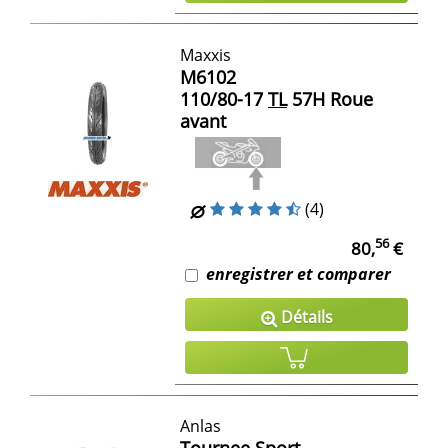
Maxxis
M6102
110/80-17
TL
57H Roue
avant
(4)
56
80,
€
enregistrer et comparer
Détails
Anlas
Tournee Sport