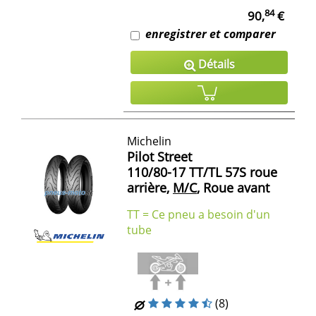
84
90,
€
enregistrer et comparer
Détails
Michelin
Pilot Street
110/80-17 TT/TL 57S roue
arrière,
M/C
, Roue avant
TT = Ce pneu a besoin d'un
tube
(8)