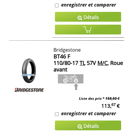
enregistrer et comparer
Détails
Bridgestone
BT46 F
110/80-17
TL
57V
M/C
, Roue
avant
Liste des prix *
158,50 €
67
113,
€
enregistrer et comparer
Détails