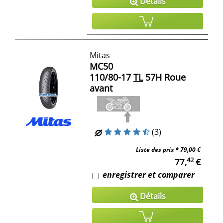
Détails
Mitas
MC50
110/80-17
TL
57H Roue
avant
(3)
Liste des prix *
79,00 €
42
77,
€
enregistrer et comparer
Détails