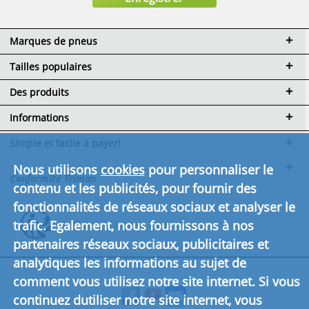
Marques de pneus
Tailles populaires
Des produits
Informations
Simple et facile à payer!
Nous utilisons
cookies
pour personnaliser le
Conformité Triman
contenu et les publicités, pour fournir des
fonctionnalités de réseaux sociaux et analyser le
trafic. Egalement, nous fournissons à nos
Cliquez ici pour en savoir plus.
partenaires réseaux sociaux, publicitaires et
analytiques les informations au sujet de
comment vous utilisez notre site internet. Si vous
continuez dutiliser notre site internet, vous