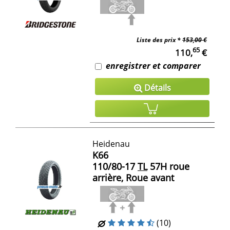
Liste des prix *
153,00 €
65
110,
€
enregistrer et comparer
Détails
Heidenau
K66
110/80-17
TL
57H roue
arrière, Roue avant
(10)