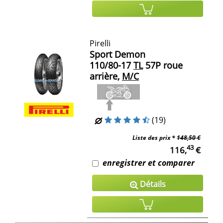
Pirelli
Sport Demon
110/80-17
TL
57P roue
arrière,
M/C
(19)
Liste des prix *
148,50 €
43
116,
€
enregistrer et comparer
Détails