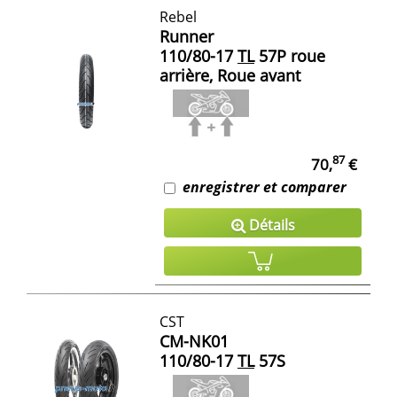
Rebel
Runner
110/80-17
TL
57P roue
arrière, Roue avant
87
70,
€
enregistrer et comparer
Détails
CST
CM-NK01
110/80-17
TL
57S