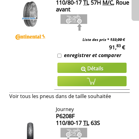
110/80-17
TL
57H
M/C
, Roue
avant
Liste des prix *
133,00 €
83
91,
€
enregistrer et comparer
Détails
Voir tous les pneus dans de taille souhaitée
Journey
P6208F
110/80-17
TL
63S