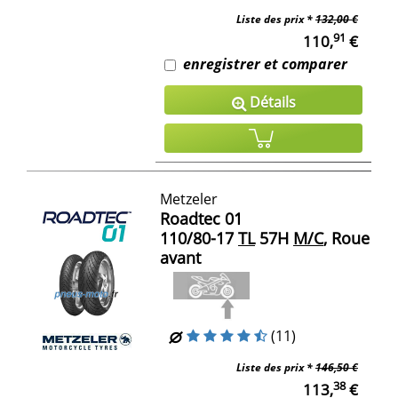
Liste des prix *
132,00 €
91
110,
€
enregistrer et comparer
Détails
Metzeler
Roadtec 01
110/80-17
TL
57H
M/C
, Roue
avant
(11)
Liste des prix *
146,50 €
38
113,
€