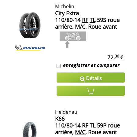
Michelin
City Extra
110/80-14
RF
TL
59S roue
arrière,
M/C
, Roue avant
36
72,
€
enregistrer et comparer
Détails
Heidenau
K66
110/80-14
RF
TL
59P roue
arrière,
M/C
, Roue avant