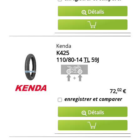
Détails
Kenda
K425
110/80-14
TL
59J
02
72,
€
enregistrer et comparer
Détails