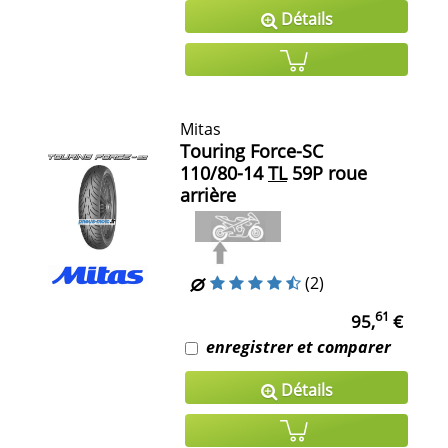
Détails
Mitas
Touring Force-SC
110/80-14
TL
59P roue
arrière
(2)
61
95,
€
enregistrer et comparer
Détails