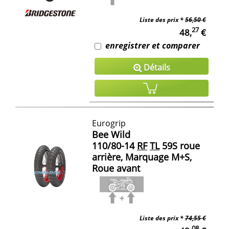
Liste des prix *
56,50 €
27
48,
€
enregistrer et comparer
Détails
Eurogrip
Bee Wild
110/80-14
RF
TL
59S roue
arrière, Marquage M+S,
Roue avant
Liste des prix *
74,55 €
08