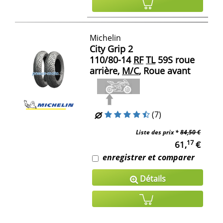
Michelin
City Grip 2
110/80-14
RF
TL
59S roue
arrière,
M/C
, Roue avant
(7)
Liste des prix *
84,50 €
17
61,
€
enregistrer et comparer
Détails