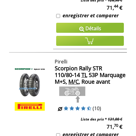
Liste des prix *
126,50 €
44
71,
€
enregistrer et comparer
Détails
Pirelli
Scorpion Rally STR
110/80-14
TL
53P Marquage
M+S,
M/C
, Roue avant
(10)
Liste des prix *
131,00 €
70
71,
€
enregistrer et comparer