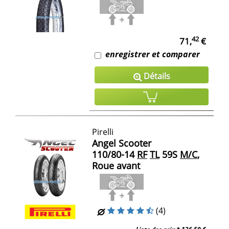
42
71,
€
enregistrer et comparer
Détails
Pirelli
Angel Scooter
110/80-14
RF
TL
59S
M/C
,
Roue avant
(4)