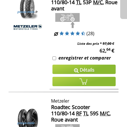
110/80-14
TL
53P
M/C
, Roue
avant
(28)
Liste des prix *
97,00 €
64
62,
€
enregistrer et comparer
Détails
Metzeler
Roadtec Scooter
110/80-14
RF
TL
59S
M/C
,
Roue avant