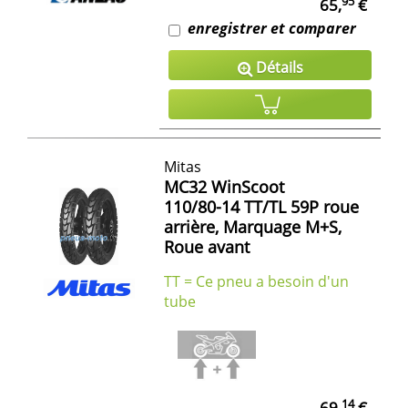
95
65,
€
enregistrer et comparer
Détails
Mitas
MC32 WinScoot
110/80-14 TT/TL 59P roue
arrière, Marquage M+S,
Roue avant
TT = Ce pneu a besoin d'un
tube
14
69,
€