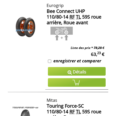
Eurogrip
Bee Connect UHP
110/80-14
RF
TL
59S roue
arrière, Roue avant
Liste des prix *
78,28 €
23
63,
€
enregistrer et comparer
Détails
Mitas
Touring Force-SC
110/80-14
RF
TL
59S roue