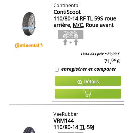
Continental
ContiScoot
110/80-14
RF
TL
59S roue
arrière,
M/C
, Roue avant
Liste des prix *
89,00 €
04
71,
€
enregistrer et comparer
Détails
VeeRubber
VRM144
110/80-14
TL
59J