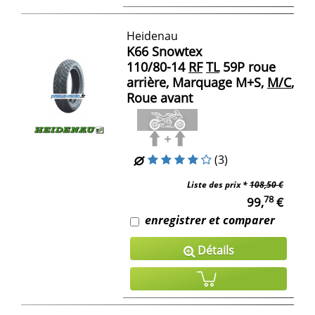
Heidenau
K66 Snowtex
110/80-14
RF
TL
59P roue
arrière, Marquage M+S,
M/C
,
Roue avant
(3)
Liste des prix *
108,50 €
78
99,
€
enregistrer et comparer
Détails