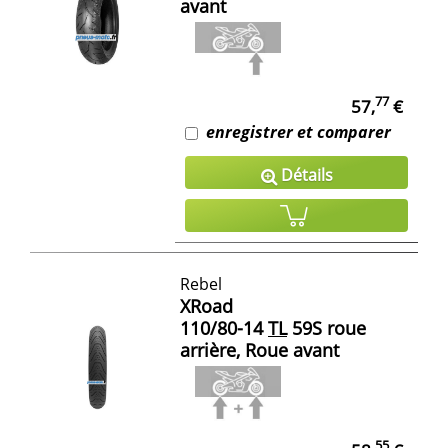
avant
77
57,
€
enregistrer et comparer
Détails
Rebel
XRoad
110/80-14
TL
59S roue
arrière, Roue avant
55