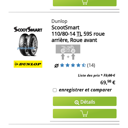
Dunlop
ScootSmart
110/80-14
TL
59S roue
arrière, Roue avant
(14)
Liste des prix *
73,00 €
98
69,
€
enregistrer et comparer
Détails