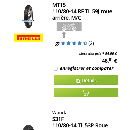
MT15
110/80-14
RF
TL
59J roue
arrière,
M/C
(2)
Liste des prix *
54,00 €
81
48,
€
enregistrer et comparer
Détails
Wanda
S31F
110/80-14
TL
53P Roue