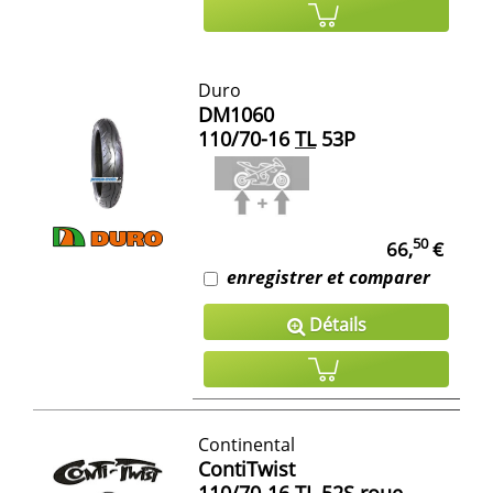
Duro
DM1060
110/70-16
TL
53P
50
66,
€
enregistrer et comparer
Détails
Continental
ContiTwist
110/70-16
TL
52S roue