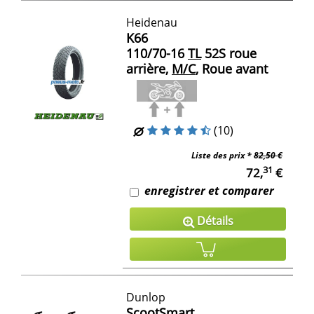
Heidenau
K66
110/70-16
TL
52S roue
arrière,
M/C
, Roue avant
(10)
Liste des prix *
82,50 €
31
72,
€
enregistrer et comparer
Détails
Dunlop
ScootSmart