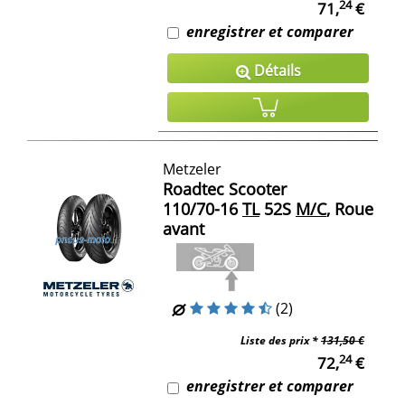
24
71,
€
enregistrer et comparer
Détails
Metzeler
Roadtec Scooter
110/70-16
TL
52S
M/C
, Roue
avant
(2)
Liste des prix *
131,50 €
24
72,
€
enregistrer et comparer