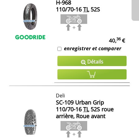
H-968
110/70-16
TL
52S
36
40,
€
enregistrer et comparer
Détails
Deli
SC-109 Urban Grip
110/70-16
TL
52S roue
arrière, Roue avant