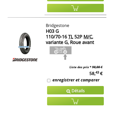
Bridgestone
H03 G
110/70-16
TL
52P
M/C
,
variante G, Roue avant
Liste des prix *
98,00 €
43
58,
€
enregistrer et comparer
Détails