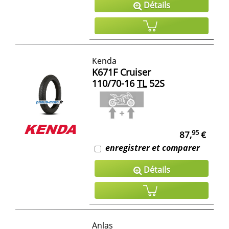
Détails
Kenda
K671F Cruiser
110/70-16
TL
52S
95
87,
€
enregistrer et comparer
Détails
Anlas