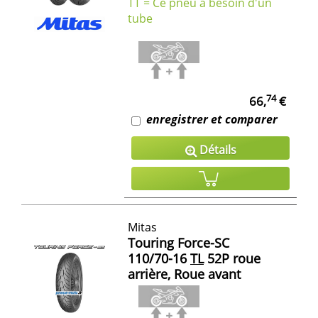
TT = Ce pneu a besoin d'un
tube
74
66,
€
enregistrer et comparer
Détails
Mitas
Touring Force-SC
110/70-16
TL
52P roue
arrière, Roue avant