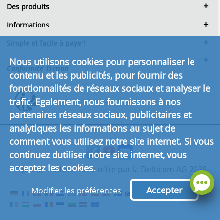
Des produits
Informations
Simple et facile à payer!
Nous utilisons
cookies
pour personnaliser le
Conformité Triman
contenu et les publicités, pour fournir des
fonctionnalités de réseaux sociaux et analyser le
trafic. Egalement, nous fournissons à nos
Cliquez ici pour en savoir plus.
partenaires réseaux sociaux, publicitaires et
analytiques les informations au sujet de
comment vous utilisez notre site internet. Si vous
continuez dutiliser notre site internet, vous
acceptez les cookies.
© pneus-moto.fr - une offre par la Delticom AG 2026
Accepter
Modifier les préférences