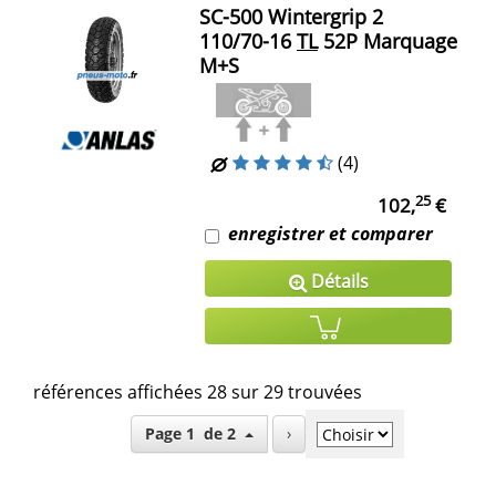
SC-500 Wintergrip 2
110/70-16
TL
52P Marquage
M+S
(4)
25
102,
€
enregistrer et comparer
Détails
références affichées 28 sur 29 trouvées
Page 1 de 2
›