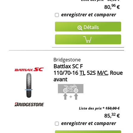
96
80,
€
enregistrer et comparer
Détails
Bridgestone
Battlax SC F
110/70-16
TL
52S
M/C
, Roue
avant
Liste des prix *
150,00 €
32
85,
€
enregistrer et comparer