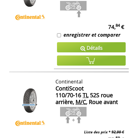
84
74,
€
enregistrer et comparer
Détails
Continental
ContiScoot
110/70-16
TL
52S roue
arrière,
M/C
, Roue avant
Liste des prix *
92,00 €