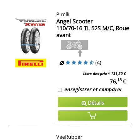
Pirelli
Angel Scooter
110/70-16
TL
52S
M/C
, Roue
avant
(4)
Liste des prix *
131,50 €
18
76,
€
enregistrer et comparer
Détails
VeeRubber