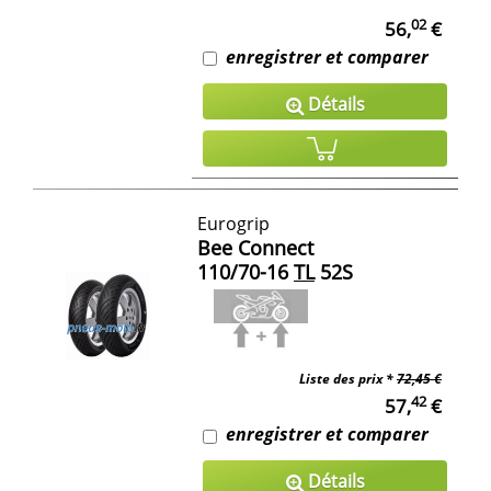
02
56,
€
enregistrer et comparer
Détails
Eurogrip
Bee Connect
110/70-16
TL
52S
Liste des prix *
72,45 €
42
57,
€
enregistrer et comparer
Détails