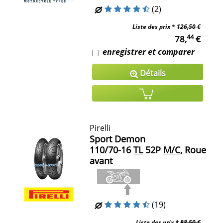
(2)
Liste des prix *
126,50 €
44
78,
€
enregistrer et comparer
Détails
Pirelli
Sport Demon
110/70-16
TL
52P
M/C
, Roue
avant
(19)
Liste des prix *
88,50 €