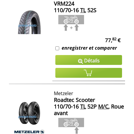
VRM224
110/70-16
TL
52S
82
77,
€
enregistrer et comparer
Détails
Metzeler
Roadtec Scooter
110/70-16
TL
52P
M/C
, Roue
avant