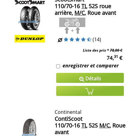
110/70-16
TL
52S roue
arrière,
M/C
, Roue avant
(14)
Liste des prix *
78,00 €
31
74,
€
enregistrer et comparer
Détails
Continental
ContiScoot
110/70-16
TL
52S
M/C
, Roue
avant