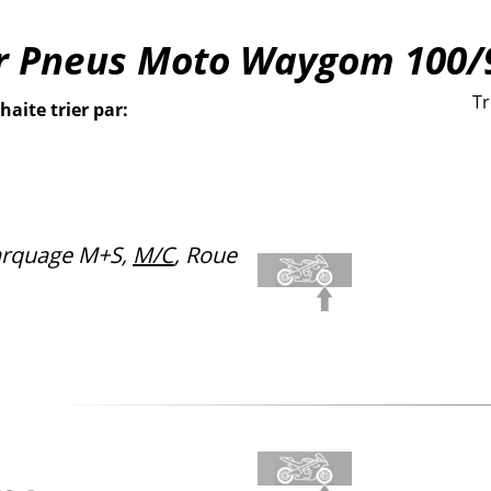
ur Pneus Moto Waygom 100/
Tr
haite trier par:
rquage M+S,
M/C
, Roue