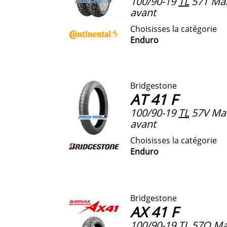
100/90-19
TL
57T Ma
avant
Choisisses la catégorie
Enduro
Bridgestone
AT 41 F
100/90-19
TL
57V Ma
avant
Choisisses la catégorie
Enduro
Bridgestone
AX 41 F
100/90-19
TL
57Q Ma