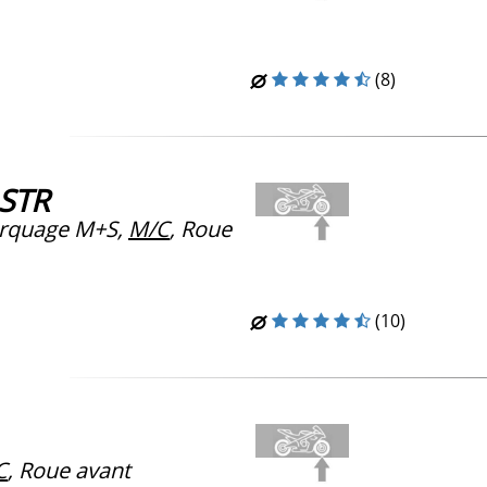
(8)
 STR
rquage M+S,
M/C
, Roue
(10)
C
, Roue avant