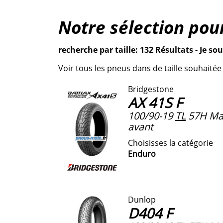
Notre sélection po
recherche par taille: 132 Résultats - Je sou
Voir tous les pneus dans de taille souhaitée
Bridgestone
AX 41S F
100/90-19
TL
57H Ma
avant
Choisisses la catégorie
Enduro
Dunlop
D404 F