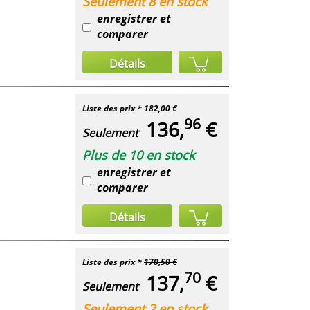
Seulement 8 en stock
enregistrer et
comparer
Détails
Liste des prix *
182,00 €
96
136,
€
Seulement
Plus de 10 en stock
enregistrer et
comparer
Détails
Liste des prix *
170,50 €
70
137,
€
Seulement
Seulement 2 en stock