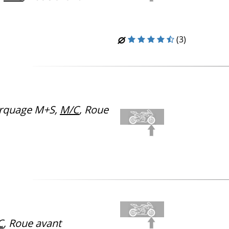
(3)
rquage M+S,
M/C
, Roue
C
, Roue avant