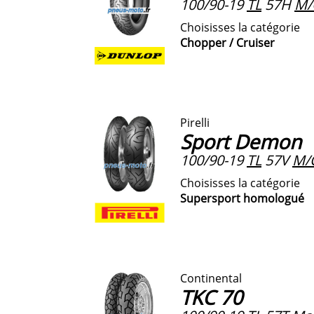
100/90-19
TL
57H
M/
Choisisses la catégorie
Chopper / Cruiser
Pirelli
Sport Demon
100/90-19
TL
57V
M/
Choisisses la catégorie
Supersport homologué
Continental
TKC 70