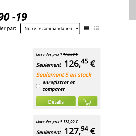
90 -19
ier par:
Liste des prix *
173,50 €
45
126,
€
Seulement
Seulement 6 en stock
enregistrer et
comparer
Détails
Liste des prix *
172,00 €
94
127,
€
Seulement