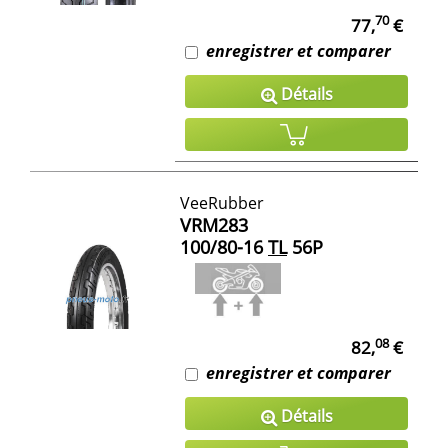
70
77,
€
enregistrer et comparer
Détails
VeeRubber
VRM283
100/80-16
TL
56P
08
82,
€
enregistrer et comparer
Détails