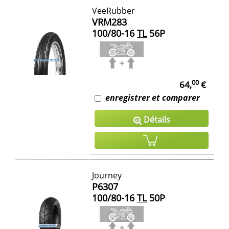
VeeRubber
VRM283
100/80-16
TL
56P
00
64,
€
enregistrer et comparer
Détails
Journey
P6307
100/80-16
TL
50P