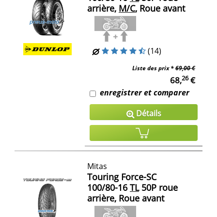
arrière,
M/C
, Roue avant
(14)
Liste des prix *
69,00 €
26
68,
€
enregistrer et comparer
Détails
Mitas
Touring Force-SC
100/80-16
TL
50P roue
arrière, Roue avant