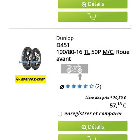
Détails
Dunlop
D451
100/80-16
TL
50P
M/C
, Roue
avant
(2)
Liste des prix *
70,50 €
18
57,
€
enregistrer et comparer
Détails