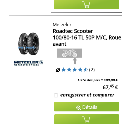
Metzeler
Roadtec Scooter
100/80-16
TL
50P
M/C
, Roue
avant
(2)
Liste des prix *
109,00 €
45
67,
€
enregistrer et comparer
Détails