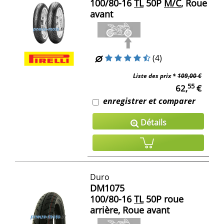
100/80-16
TL
50P
M/C
, Roue
avant
(4)
Liste des prix *
109,00 €
55
62,
€
enregistrer et comparer
Détails
Duro
DM1075
100/80-16
TL
50P roue
arrière, Roue avant