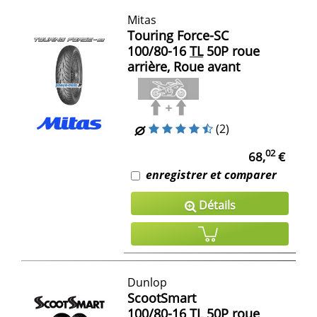
Mitas
Touring Force-SC
100/80-16
TL
50P roue
arrière, Roue avant
(2)
02
68,
€
enregistrer et comparer
Détails
Dunlop
ScootSmart
100/80-16
TL
50P roue