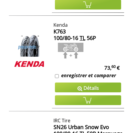
Kenda
K763
100/80-16
TL
56P
60
73,
€
enregistrer et comparer
Détails
IRC Tire
SN26 Urban Snow Evo