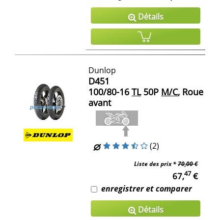
Détails
Dunlop
D451
100/80-16
TL
50P
M/C
, Roue
avant
(2)
Liste des prix *
70,00 €
47
67,
€
enregistrer et comparer
Détails