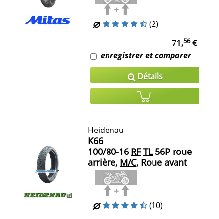
(2)
56
71,
€
enregistrer et comparer
Détails
Heidenau
K66
100/80-16
RF
TL
56P roue
arrière,
M/C
, Roue avant
(10)