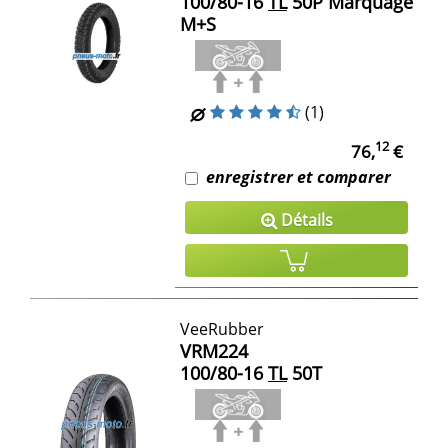
100/80-16
TL
50P Marquage
M+S
(1)
12
76,
€
enregistrer et comparer
Détails
VeeRubber
VRM224
100/80-16
TL
50T