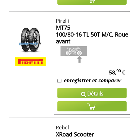
Pirelli
MT75
100/80-16
TL
50T
M/C
, Roue
avant
90
58,
€
enregistrer et comparer
Détails
Rebel
XRoad Scooter