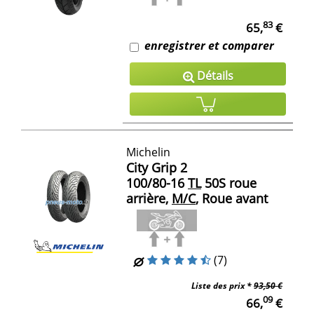
83
65,
€
enregistrer et comparer
Détails
Michelin
City Grip 2
100/80-16
TL
50S roue
arrière,
M/C
, Roue avant
(7)
Liste des prix *
93,50 €
09
66,
€