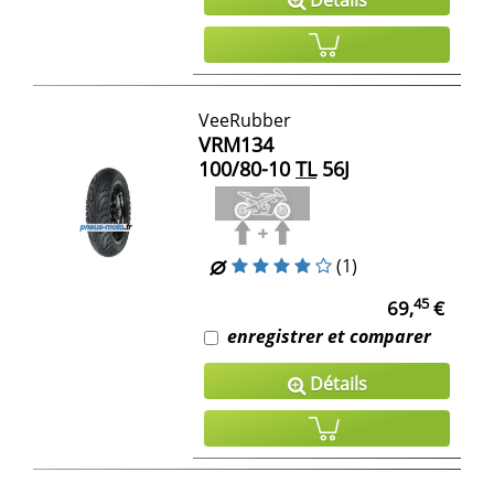
VeeRubber
VRM134
100/80-10
TL
56J
(1)
45
69,
€
enregistrer et comparer
Détails