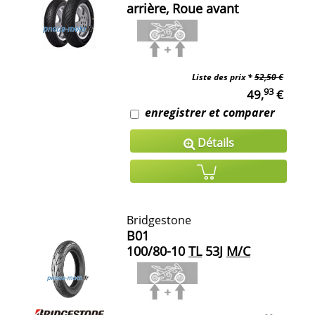
arrière, Roue avant
Liste des prix *
52,50 €
93
49,
€
enregistrer et comparer
Détails
Bridgestone
B01
100/80-10
TL
53J
M/C