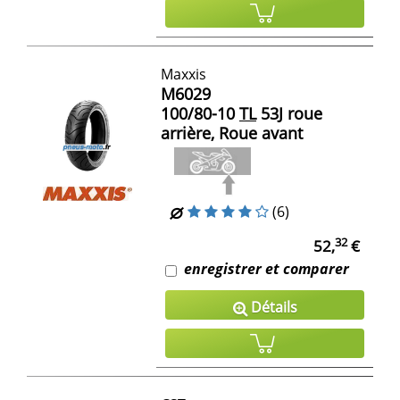
Maxxis
M6029
100/80-10
TL
53J roue
arrière, Roue avant
(6)
32
52,
€
enregistrer et comparer
Détails