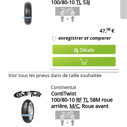
100/80-10
TL
53J
58
47,
€
enregistrer et comparer
Détails
Voir tous les pneus dans de taille souhaitée
Continental
ContiTwist
100/80-10
RF
TL
58M roue
arrière,
M/C
, Roue avant