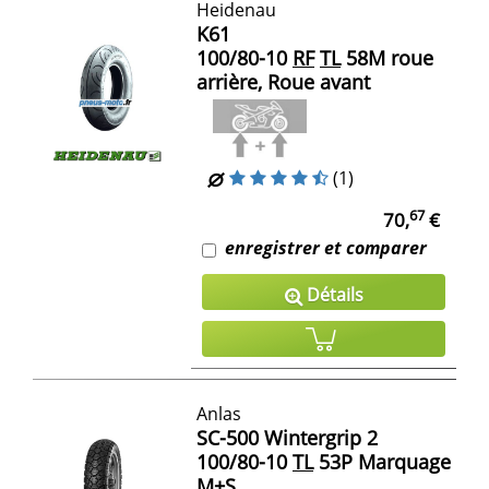
Heidenau
K61
100/80-10
RF
TL
58M roue
arrière, Roue avant
(1)
67
70,
€
enregistrer et comparer
Détails
Anlas
SC-500 Wintergrip 2
100/80-10
TL
53P Marquage
M+S