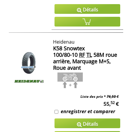
Détails
Heidenau
K58 Snowtex
100/80-10
RF
TL
58M roue
arrière, Marquage M+S,
Roue avant
Liste des prix *
76,50 €
52
55,
€
enregistrer et comparer
Détails