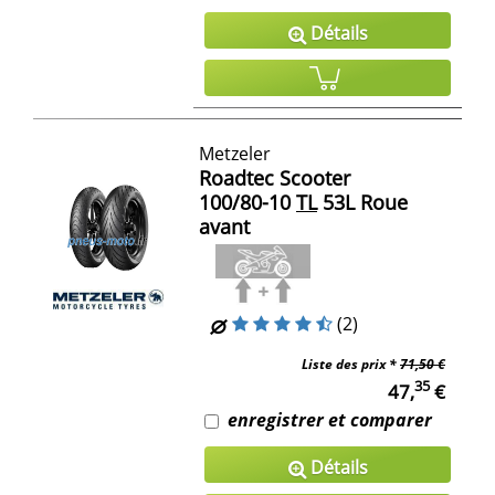
Détails
Metzeler
Roadtec Scooter
100/80-10
TL
53L Roue
avant
(2)
Liste des prix *
71,50 €
35
47,
€
enregistrer et comparer
Détails