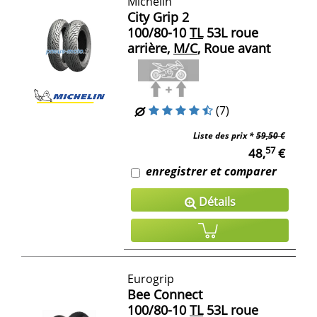
Michelin
City Grip 2
100/80-10
TL
53L roue
arrière,
M/C
, Roue avant
(7)
Liste des prix *
59,50 €
57
48,
€
enregistrer et comparer
Détails
Eurogrip
Bee Connect
100/80-10
TL
53L roue