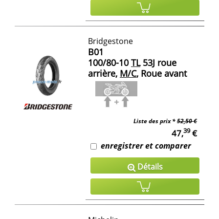
Bridgestone
B01
100/80-10
TL
53J roue
arrière,
M/C
, Roue avant
Liste des prix *
52,50 €
39
47,
€
enregistrer et comparer
Détails