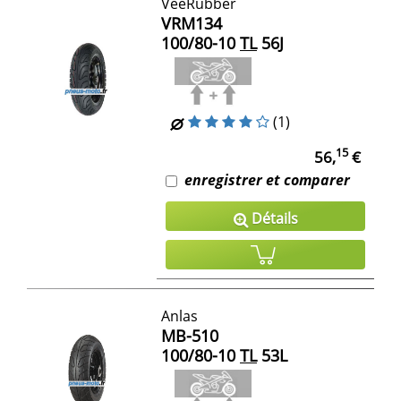
VeeRubber
VRM134
100/80-10
TL
56J
(1)
15
56,
€
enregistrer et comparer
Détails
Anlas
MB-510
100/80-10
TL
53L