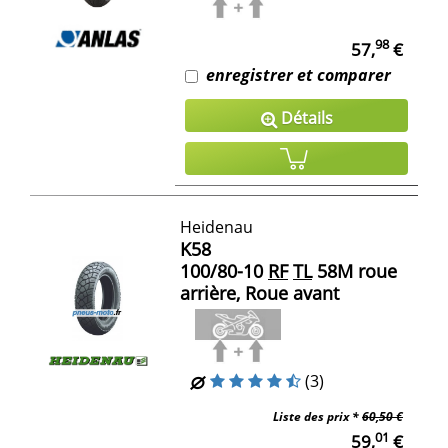
98
57,
€
enregistrer et comparer
Détails
Heidenau
K58
100/80-10
RF
TL
58M roue
arrière, Roue avant
(3)
Liste des prix *
60,50 €
01
59,
€