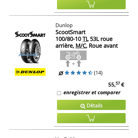
Dunlop
ScootSmart
100/80-10
TL
53L roue
arrière,
M/C
, Roue avant
(14)
57
55,
€
enregistrer et comparer
Détails