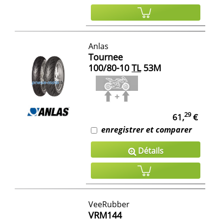
Anlas
Tournee
100/80-10
TL
53M
29
61,
€
enregistrer et comparer
Détails
VeeRubber
VRM144