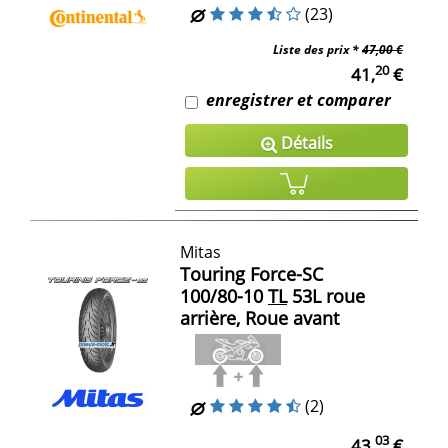
(23)
Liste des prix *
47,00 €
20
41,
€
enregistrer et comparer
Détails
Mitas
Touring Force-SC
100/80-10
TL
53L roue
arrière, Roue avant
(2)
03
43,
€