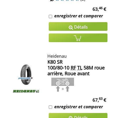
46
63,
€
enregistrer et comparer
Détails
Heidenau
K80 SR
100/80-10
RF
TL
58M roue
arrière, Roue avant
63
67,
€
enregistrer et comparer
Détails