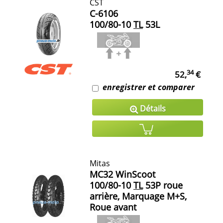
CST
C-6106
100/80-10
TL
53L
34
52,
€
enregistrer et comparer
Détails
Mitas
MC32 WinScoot
100/80-10
TL
53P roue
arrière, Marquage M+S,
Roue avant