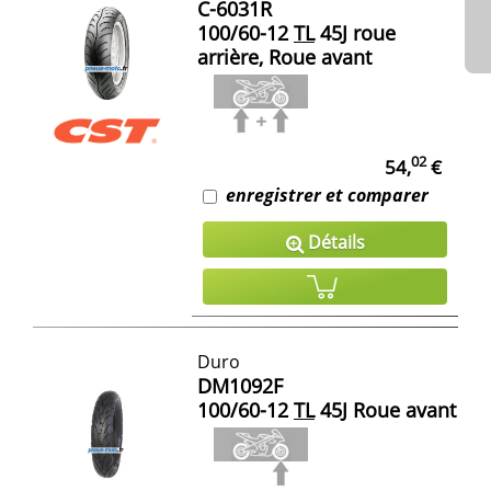
C-6031R
100/60-12
TL
45J roue
arrière, Roue avant
02
54,
€
enregistrer et comparer
Détails
Duro
DM1092F
100/60-12
TL
45J Roue avant