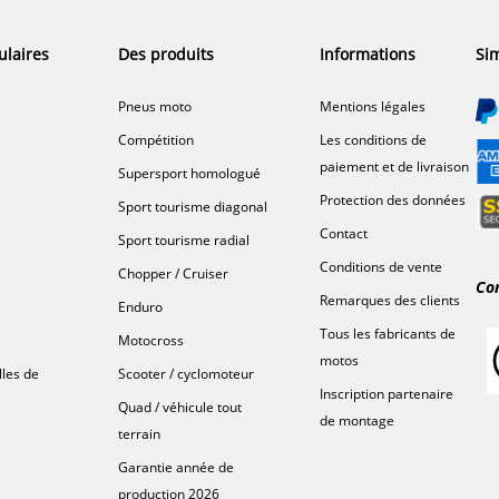
ulaires
Des produits
Informations
Sim
Pneus moto
Mentions légales
Compétition
Les conditions de
paiement et de livraison
Supersport homologué
Protection des données
Sport tourisme diagonal
Contact
Sport tourisme radial
Conditions de vente
Chopper / Cruiser
Co
Remarques des clients
Enduro
Tous les fabricants de
Motocross
motos
lles de
Scooter / cyclomoteur
Inscription partenaire
Quad / véhicule tout
de montage
terrain
Garantie année de
production 2026