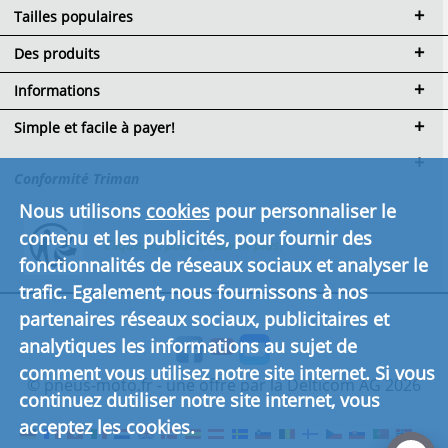
Tailles populaires
Des produits
Informations
Simple et facile à payer!
Conformité Triman
Nous utilisons
cookies
pour personnaliser le
contenu et les publicités, pour fournir des
Cliquez ici pour en savoir plus.
fonctionnalités de réseaux sociaux et analyser le
trafic. Egalement, nous fournissons à nos
partenaires réseaux sociaux, publicitaires et
analytiques les informations au sujet de
comment vous utilisez notre site internet. Si vous
© pneus-moto.fr - une offre par la Delticom AG 2026
continuez dutiliser notre site internet, vous
acceptez les cookies.