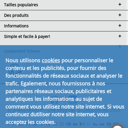
Tailles populaires
Des produits
Informations
Simple et facile à payer!
Conformité Triman
Nous utilisons
cookies
pour personnaliser le
contenu et les publicités, pour fournir des
Cliquez ici pour en savoir plus.
fonctionnalités de réseaux sociaux et analyser le
trafic. Egalement, nous fournissons à nos
partenaires réseaux sociaux, publicitaires et
analytiques les informations au sujet de
comment vous utilisez notre site internet. Si vous
© pneus-moto.fr - une offre par la Delticom AG 2026
continuez dutiliser notre site internet, vous
acceptez les cookies.