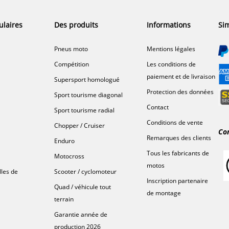
ulaires
Des produits
Informations
Sim
Pneus moto
Mentions légales
Compétition
Les conditions de
paiement et de livraison
Supersport homologué
Protection des données
Sport tourisme diagonal
Contact
Sport tourisme radial
Conditions de vente
Chopper / Cruiser
Co
Remarques des clients
Enduro
Tous les fabricants de
Motocross
motos
lles de
Scooter / cyclomoteur
Inscription partenaire
Quad / véhicule tout
de montage
terrain
Garantie année de
production 2026