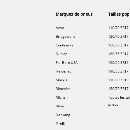
Marques de pneus
Tailles pop
Avon
110/70 ZR17
Bridgestone
120/70 ZR17
Continental
160/60 ZR17
Dunlop
180/55 ZR17
Full Bore USA
190/50 ZR17
Heidenau
190/55 ZR17
Maxxis
110/80 ZR19
Metzeler
150/70 ZR17
Michelin
Toutes les tai
pneus
Mitas
Nankang
Pirelli