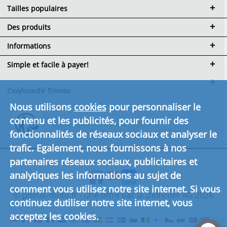
Tailles populaires
Des produits
Informations
Simple et facile à payer!
Conformité Triman
Nous utilisons
cookies
pour personnaliser le
contenu et les publicités, pour fournir des
Cliquez ici pour en savoir plus.
fonctionnalités de réseaux sociaux et analyser le
trafic. Egalement, nous fournissons à nos
partenaires réseaux sociaux, publicitaires et
analytiques les informations au sujet de
comment vous utilisez notre site internet. Si vous
© pneus-moto.fr - une offre par la Delticom AG 2026
continuez dutiliser notre site internet, vous
acceptez les cookies.