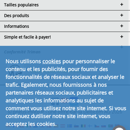
Tailles populaires
Des produits
Informations
Simple et facile à payer!
Conformité Triman
Nous utilisons
cookies
pour personnaliser le
contenu et les publicités, pour fournir des
Cliquez ici pour en savoir plus.
fonctionnalités de réseaux sociaux et analyser le
trafic. Egalement, nous fournissons à nos
partenaires réseaux sociaux, publicitaires et
analytiques les informations au sujet de
comment vous utilisez notre site internet. Si vous
© pneus-moto.fr - une offre par la Delticom AG 2026
continuez dutiliser notre site internet, vous
acceptez les cookies.