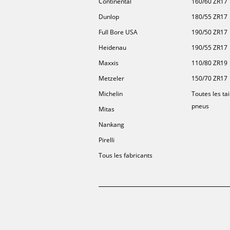
Continental
160/60 ZR17
Dunlop
180/55 ZR17
Full Bore USA
190/50 ZR17
Heidenau
190/55 ZR17
Maxxis
110/80 ZR19
Metzeler
150/70 ZR17
Michelin
Toutes les tai
pneus
Mitas
Nankang
Pirelli
Tous les fabricants