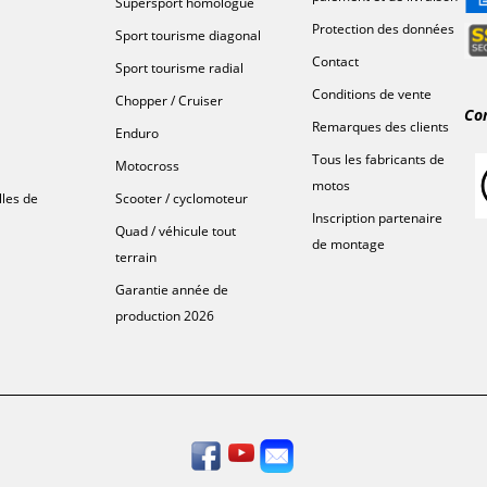
Supersport homologué
Protection des données
Sport tourisme diagonal
Contact
Sport tourisme radial
Conditions de vente
Chopper / Cruiser
Co
Remarques des clients
Enduro
Tous les fabricants de
Motocross
motos
lles de
Scooter / cyclomoteur
Inscription partenaire
Quad / véhicule tout
de montage
terrain
Garantie année de
production 2026