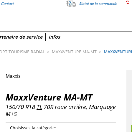
Contact
Statut de la commande
rtenaire de service
Infos
ORT TOURISME RADIAL
>
MAXXVENTURE MA-MT
>
MAXXVENTUR
Maxxis
MaxxVenture MA-MT
150/70 R18
TL
70R roue arrière, Marquage
M+S
Choisisses la catégorie
: