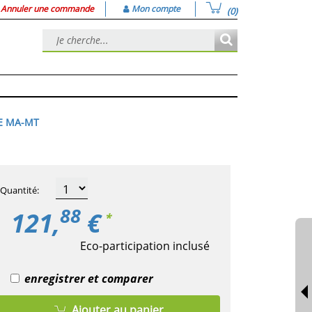
Annuler une commande
Mon compte
(0)
E MA-MT
Quantité
:
88
121,
€
*
Eco-participation inclusé
enregistrer et comparer
Ajouter au panier