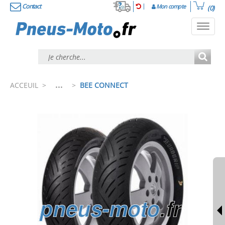
Contact
Mon compte
(0)
Toggl
navig
...
ACCEUIL
>
>
BEE CONNECT