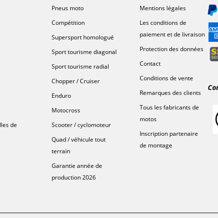
Pneus moto
Mentions légales
Compétition
Les conditions de
paiement et de livraison
Supersport homologué
Protection des données
Sport tourisme diagonal
Contact
Sport tourisme radial
Conditions de vente
Chopper / Cruiser
Co
Remarques des clients
Enduro
Tous les fabricants de
Motocross
motos
lles de
Scooter / cyclomoteur
Inscription partenaire
Quad / véhicule tout
de montage
terrain
Garantie année de
production 2026