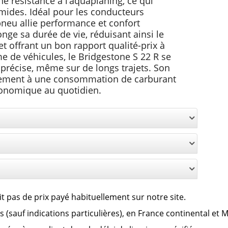
e résistance à l’aquaplaning, ce qui
umides. Idéal pour les conducteurs
 pneu allie performance et confort
nge sa durée de vie, réduisant ainsi le
 offrant un bon rapport qualité-prix à
 de véhicules, le Bridgestone S 22 R se
 précise, même sur de longs trajets. Son
alement à une consommation de carburant
conomique au quotidien.
it pas de prix payé habituellement sur notre site.
clus (sauf indications particulières), en France continental et