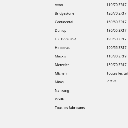
Avon
110/70 ZR17
Bridgestone
120/70 ZR17
Continental
160/60 ZR17
Dunlop
180/55 ZR17
Full Bore USA
190/50 ZR17
Heidenau
190/55 ZR17
Maxxis
110/80 ZR19
Metzeler
150/70 ZR17
Michelin
Toutes les tai
pneus
Mitas
Nankang
Pirelli
Tous les fabricants