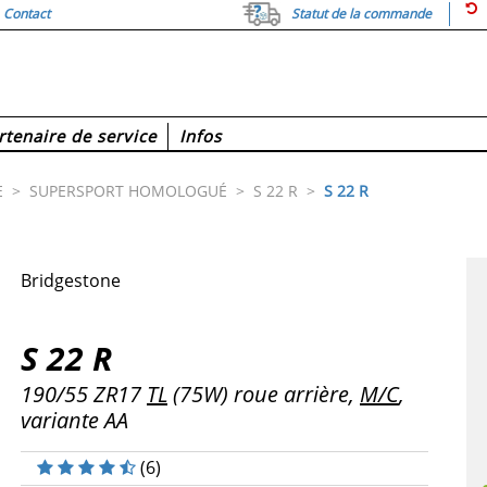
Contact
Statut de la commande
rtenaire de service
Infos
E
>
SUPERSPORT HOMOLOGUÉ
>
S 22 R
>
S 22 R
Bridgestone
S 22 R
190/55 ZR17
TL
(75W) roue arrière,
M/C
,
variante AA
(
6
)