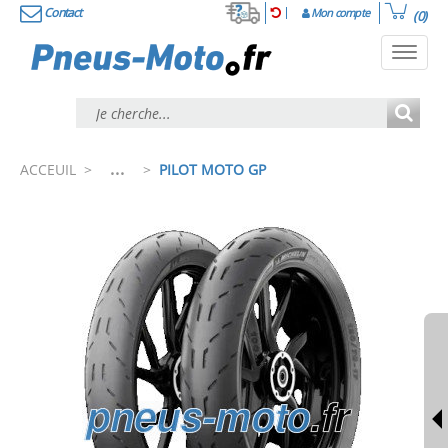
Contact
Mon compte
(0)
Toggl
navig
...
ACCEUIL
>
>
PILOT MOTO GP