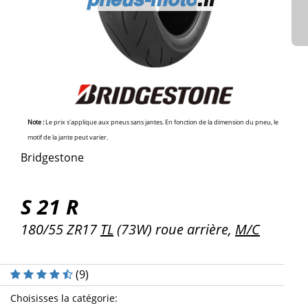
Note :
Le prix s'applique aux pneus sans jantes. En fonction de la dimension du pneu, le
motif de la jante peut varier.
Bridgestone
S 21 R
180/55 ZR17
TL
(73W) roue arrière,
M/C
(
9
)
Choisisses la catégorie
: