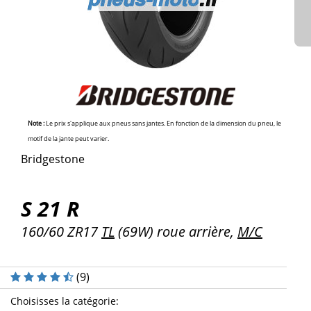
Note :
Le prix s'applique aux pneus sans jantes. En fonction de la dimension du pneu, le
motif de la jante peut varier.
Bridgestone
S 21 R
160/60 ZR17
TL
(69W) roue arrière,
M/C
(
9
)
Choisisses la catégorie
: