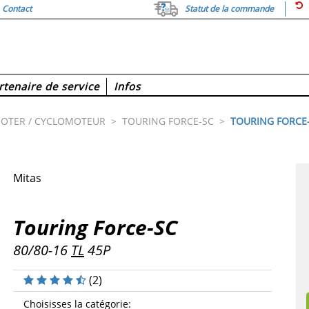
Contact
Statut de la commande
rtenaire de service
Infos
OTER / CYCLOMOTEUR
>
TOURING FORCE-SC
>
TOURING FORCE
Mitas
Touring Force-SC
80/80-16
TL
45P
(
2
)
Choisisses la catégorie
: