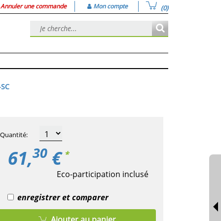
Annuler une commande
Mon compte
(0)
-SC
Quantité
:
30
61,
€
*
Eco-participation inclusé
enregistrer et comparer
Ajouter au panier