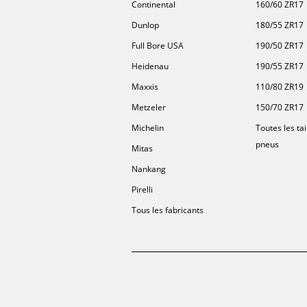
Continental
160/60 ZR17
Dunlop
180/55 ZR17
Full Bore USA
190/50 ZR17
Heidenau
190/55 ZR17
Maxxis
110/80 ZR19
Metzeler
150/70 ZR17
Michelin
Toutes les tai
pneus
Mitas
Nankang
Pirelli
Tous les fabricants