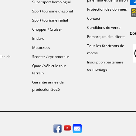
paiement et de livraison
Supersport homologué
Protection des données
Sport tourisme diagonal
Contact
Sport tourisme radial
Conditions de vente
Chopper / Cruiser
Co
Remarques des clients
Enduro
Tous les fabricants de
Motocross
motos
lles de
Scooter / cyclomoteur
Inscription partenaire
Quad / véhicule tout
de montage
terrain
Garantie année de
production 2026