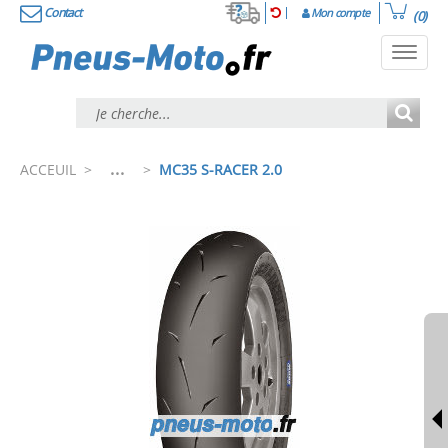
Contact
Mon compte
(0)
Toggl
navig
...
ACCEUIL
>
>
MC35 S-RACER 2.0